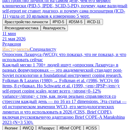
расстройство личности на самом деле, чем его меряют
клинически (PID-5, IPDE, SCID-5-PD), почему даже валидный
self-report не ставит диагноз, и почему сама психиатрия (ICD-
11) ушла от 10 ярлыков к измерению 5 черт.
#
расстройство личности
#
PID-5
#
DSM-5
#
ICD-11
#
психодиагностика
#
валидность
11
мин
21 мая 2026
Редакция
Инструменты
Специалисту
Опросник Лазаруса (WCQ): что показал, что не показал, и что
использовать сейчас
Каждый месяц 1 700+ людей ищут «опросник Лазаруса» в
разных формулировках — это академический стандарт post-
Soviet психологии и foundational инструмент coping research.
Folkman & Lazarus (1980) → Folkman et al. (1986, WCQ): 66
items, 8 субшкал. Но Schwartz et al. (1999, <em>JPSP</em>):
self-report coping scales делят всего <strong>0–12%
variance</strong> с тем, как люди реально справляются со
стрессом каждый день — по 16 из 17 dimensions. Эта статья —
об историческом значении WCQ, его методологических
лимитах и что использовать в 2026 (CISS, Brief COPE),
включая русскоязычную адаптацию Brief COPE-A Marakshina
2023 (N=3 530).
#
копинг
#
WCQ
#
Лазарус
#
Brief COPE
#
CISS