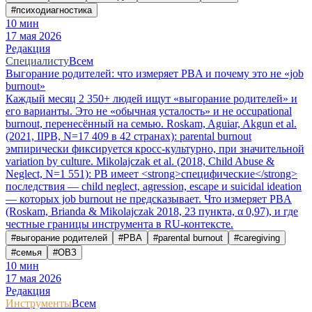
#
психодиагностика
10
мин
17 мая 2026
Редакция
Специалисту
Всем
Выгорание родителей: что измеряет PBA и почему это не «job
burnout»
Каждый месяц 2 350+ людей ищут «выгорание родителей» и
его варианты. Это не «обычная усталость» и не occupational
burnout, перенесённый на семью. Roskam, Aguiar, Akgun et al.
(2021, IIPB, N=17 409 в 42 странах): parental burnout
эмпирически фиксируется кросс-культурно, при значительной
variation by culture. Mikolajczak et al. (2018, Child Abuse &
Neglect, N=1 551): PB имеет <strong>специфические</strong>
последствия — child neglect, agression, escape и suicidal ideation
— которых job burnout не предсказывает. Что измеряет PBA
(Roskam, Brianda & Mikolajczak 2018, 23 пункта, α 0,97), и где
честные границы инструмента в RU-контексте.
#
выгорание родителей
#
PBA
#
parental burnout
#
caregiving
#
семья
#
ОВЗ
10
мин
17 мая 2026
Редакция
Инструменты
Всем