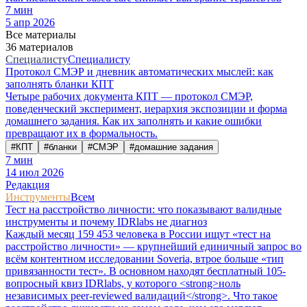
7
мин
5 апр 2026
Все материалы
36 материалов
Специалисту
Специалисту
Протокол СМЭР и дневник автоматических мыслей: как
заполнять бланки КПТ
Четыре рабочих документа КПТ — протокол СМЭР,
поведенческий эксперимент, иерархия экспозиции и форма
домашнего задания. Как их заполнять и какие ошибки
превращают их в формальность.
#
КПТ
#
бланки
#
СМЭР
#
домашние задания
7
мин
14 июл 2026
Редакция
Инструменты
Всем
Тест на расстройство личности: что показывают валидные
инструменты и почему IDRlabs не диагноз
Каждый месяц 159 453 человека в России ищут «тест на
расстройство личности» — крупнейший единичный запрос во
всём контентном исследовании Soveria, втрое больше «тип
привязанности тест». В основном находят бесплатный 105-
вопросный квиз IDRlabs, у которого <strong>ноль
независимых peer-reviewed валидаций</strong>. Что такое