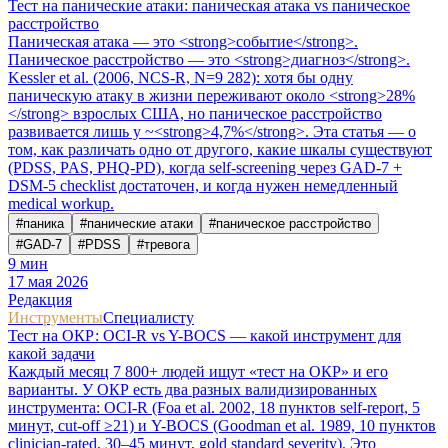
Тест на панические атаки: паническая атака vs паническое
расстройство
Паническая атака — это <strong>событие</strong>.
Паническое расстройство — это <strong>диагноз</strong>.
Kessler et al. (2006, NCS-R, N=9 282): хотя бы одну
паническую атаку в жизни переживают около <strong>28%
</strong> взрослых США, но паническое расстройство
развивается лишь у ~<strong>4,7%</strong>. Эта статья — о
том, как различать одно от другого, какие шкалы существуют
(PDSS, PAS, PHQ-PD), когда self-screening через GAD-7 +
DSM-5 checklist достаточен, и когда нужен немедленный
medical workup.
#
паника
#
панические атаки
#
паническое расстройство
#
GAD-7
#
PDSS
#
тревога
9
мин
17 мая 2026
Редакция
Инструменты
Специалисту
Тест на ОКР: OCI-R vs Y-BOCS — какой инструмент для
какой задачи
Каждый месяц 7 800+ людей ищут «тест на ОКР» и его
варианты. У ОКР есть два разных валидизированных
инструмента: OCI-R (Foa et al. 2002, 18 пунктов self-report, 5
минут, cut-off ≥21) и Y-BOCS (Goodman et al. 1989, 10 пунктов
clinician-rated, 30–45 минут, gold standard severity). Это