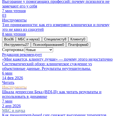
Выгорание у помогающих профессий: почему психологи не
замечают его у себя
7
мин чтения
0
3
Инструменты
Тип привязанности: как его измеряют клинически и почему
это не квиз из соцсетей
8
мин чтения
Все
36
МБС и наука
1
Специалисту
8
Клиенту
0
Инструменты
27
Психообразование
0
Платформа
0
Сортировка:
Редакция рекомендует
«Мне кажется, клиенту лучше» — почему этого недостаточно
Систематический обзор: клиническое суждение vs
объективные данные. Результаты неутешительны.
6
мин
14 фев 2026
Читать
Инструменты
Шкала депрессии Бека (BDI-II): как читать результаты и
использовать в динамике
7
мин
2 апр 2026
МБС и наука
Как measurement-based care снижает выгорание терапевтов