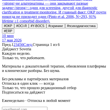
<strong>не альтернативы — они закрывают разные
задачи</strong>: один для screening, другой для diagnostic
clarification и treatment monitoring. И главный факт: ОКР почти
никогда не приходит один (Pinto et al. 2006, N=293, 91%
lifetime ≥1 comorbid disorder).
#
ОКР
#
OCI-R
#
Y-BOCS
#
скрининг
#
психодиагностика
#
ERP
10
мин
17 мая 2026
Пред.
1
2
3
4
5
6
След.
Страница 1 из 6
Дайджест Soveria
Каждую неделю.
Только то, что
работает
.
Материалы о доказательной терапии, обновления платформы
и клинические разборы. Без шума.
Без рекламы и партнёрских материалов
Отписка в один клик — всегда
Только то, что прошло редакционный отбор
Подписаться на дайджест
Еженедельно · Отписка в любой момент