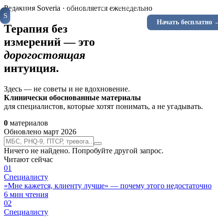
Специалистам
Клиентам
Инструменты
Ка
Редакция Soveria · обновляется еженедельно
Soveria
S
КЛИНИЧЕСКАЯ
Войти
Начать бесплатно 
RU
EN
ПЛАТФОРМА
Терапия без
измерений — это
дорогостоящая
интуиция.
Здесь — не советы и не вдохновение.
Клинически обоснованные материалы
для специалистов, которые хотят понимать, а не угадывать.
0
материалов
Обновлено март 2026
Ничего не найдено. Попробуйте другой запрос.
Читают сейчас
0
1
Специалисту
«Мне кажется, клиенту лучше» — почему этого недостаточно
6
мин чтения
0
2
Специалисту