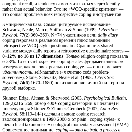
congruent recall, и tendency самоотчитываться через identity
rather than actual behavior. Это не «WCQ-specific критика» —
это общая проблема всех retrospective coping-инструментов.
Эмпирическая база. Самое цитируемое исследование —
Schwartz, Neale, Marco, Shiffman & Stone (1999,
J Pers Soc
Psychol
, 77(2):360–369). N=74 участников вели
daily diary
coping responses в реальном времени плюс заполняли
retrospective WCQ-style questionnaire. Сравнение: shared
variance между daily reports и retrospective questionnaire scores —
0–12% по 16 из 17 dimensions
. Только religion-coping показала
≈ 23%. То есть retrospective coping-scales фундаментально
не
измеряют, как человек реально coping'ует — они измеряют
идентичность
, self-narrative («я считаю себя problem-
solver'ом»). Stone, Schwartz, Neale et al. (1998,
J Pers Soc
Psychol
, 74(6):1670–1680) показали аналогичный паттерн на
другой выборке.
Skinner, Edge, Altman & Sherwood (2003,
Psychological Bulletin
,
129(2):216–269, обзор 400+ coping категорий в literature) и
последующая Skinner & Zimmer-Gembeck (2007,
Annu Rev
Psychol
, 58:119–144) сделали вывод: coping research
эволюционировала в 1990-2000-х от plain «coping styles» к
hierarchical taxonomies + ecological momentary assessment (EMA).
Современное понимание:
coping — это не trait, а process в