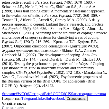
retrospective recall.
J Pers Soc Psychol
, 74(6), 1670–1680. ·
Schwartz J.E., Neale J., Marco C., Shiffman S.S., Stone A.A.
(1999). Does trait coping exist? A momentary assessment approach
to the evaluation of traits.
J Pers Soc Psychol
, 77(2), 360–369. ·
Tennen H., Affleck G., Armeli S., Carney M.A. (2000). A daily
process approach to coping. Linking theory, research, and practice.
Am Psychol
, 55(6), 626–636. · Skinner E.A., Edge K., Altman J.,
Sherwood H. (2003). Searching for the structure of coping: a review
and critique of category systems for classifying ways of coping.
Psychol Bull
, 129(2), 216–269. · Крюкова Т.Л., Куфтяк Е.В.
(2007). Опросник способов совладания (адаптация WCQ).
Журнал практического психолога
. · Skinner E.A., Zimmer-
Gembeck M.J. (2007). The development of coping.
Annu Rev
Psychol
, 58, 119–144. · Senol-Durak E., Durak M., Elagöz F.O.
(2010). Testing the psychometric properties of the Ways of Coping
Questionnaire in Turkish university students and community
samples.
Clin Psychol Psychother
, 18(2), 172–185. · Marakshina Y.,
Vasin G., Lobaskova M. et al. (2023). Psychometric properties of
the Russian version of the Brief COPE for adolescents (Brief
COPE-A).
Heliyon
, 9(2), e13242.
#
копинг
#
WCQ
#
Лазарус
#
Brief COPE
#
CISS
#
психодиагностика
Поделиться
Telegram
LinkedIn
Facebook
Скопировать
Читайте также
Специалисту