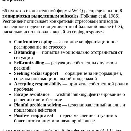
66 пунктов окончательной формы WCQ распределены по
8
эмпирически выделенным subscales
(Folkman et al. 1986).
Респондент описывает конкретный стрессовый эпизод за
последнюю неделю и оценивает по 4-балльной шкале (0–3),
насколько использовал каждый из coping responses.
Confrontive coping
— активное конфронтационное
реагирование на стрессор
Distancing
— попытка эмоционально отстраниться от
ситуации
Self-controlling
— регуляция собственных чувств и
реакций
Seeking social support
— обращение за информацией,
советом или эмоциональной поддержкой
Accepting responsibility
— принятие собственной роли в
проблеме
Escape-avoidance
— wishful thinking, фантазирование о
решении или избегание
Planful problem solving
— целенаправленный анализ и
пошаговые действия
Positive reappraisal
— переосмысление ситуации в
более позитивном или meaningful ключе
Психометрические свойства. Subscales короткие (3–12 items