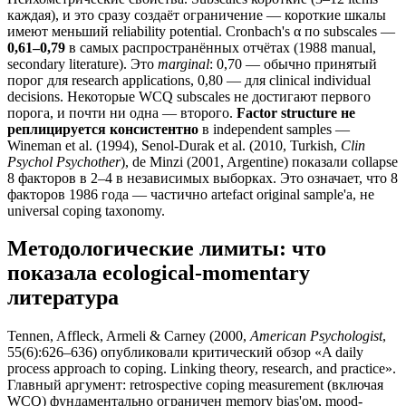
каждая), и это сразу создаёт ограничение — короткие шкалы
имеют меньший reliability potential. Cronbach's α по subscales —
0,61–0,79
в самых распространённых отчётах (1988 manual,
secondary literature). Это
marginal
: 0,70 — обычно принятый
порог для research applications, 0,80 — для clinical individual
decisions. Некоторые WCQ subscales не достигают первого
порога, и почти ни одна — второго.
Factor structure не
реплицируется консистентно
в independent samples —
Wineman et al. (1994), Senol-Durak et al. (2010, Turkish,
Clin
Psychol Psychother
), de Minzi (2001, Argentine) показали collapse
8 факторов в 2–4 в независимых выборках. Это означает, что 8
факторов 1986 года — частично artefact original sample'a, не
universal coping taxonomy.
Методологические лимиты: что
показала ecological-momentary
литература
Tennen, Affleck, Armeli & Carney (2000,
American Psychologist
,
55(6):626–636) опубликовали критический обзор «A daily
process approach to coping. Linking theory, research, and practice».
Главный аргумент: retrospective coping measurement (включая
WCQ) фундаментально ограничен memory bias'ом, mood-