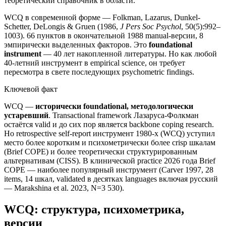
теоретический справочник в области.
WCQ в современной форме — Folkman, Lazarus, Dunkel-
Schetter, DeLongis & Gruen (1986,
J Pers Soc Psychol
, 50(5):992–
1003). 66 пунктов в окончательной 1988 manual-версии, 8
эмпирически выделенных факторов. Это
foundational
instrument
— 40 лет накопленной литературы. Но как любой
40-летний инструмент в empirical science, он требует
пересмотра в свете последующих psychometric findings.
Ключевой факт
WCQ —
исторически foundational, методологически
устаревший
. Transactional framework Лазаруса-Фолкман
остаётся valid и до сих пор является backbone coping research.
Но retrospective self-report инструмент 1980-х (WCQ) уступил
место более коротким и психометрически более crisp шкалам
(Brief COPE) и более теоретически структурированным
альтернативам (CISS). В клинической practice 2026 года Brief
COPE — наиболее популярный инструмент (Carver 1997, 28
items, 14 шкал, validated в десятках languages включая русский
— Marakshina et al. 2023, N=3 530).
WCQ: структура, психометрика,
версии