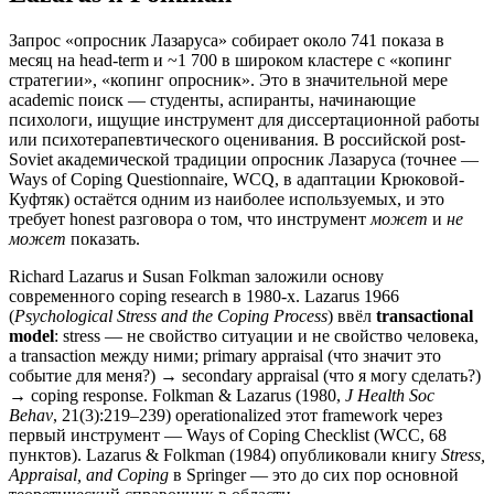
Запрос «опросник Лазаруса» собирает около 741 показа в
месяц на head-term и ~1 700 в широком кластере с «копинг
стратегии», «копинг опросник». Это в значительной мере
academic поиск — студенты, аспиранты, начинающие
психологи, ищущие инструмент для диссертационной работы
или психотерапевтического оценивания. В российской post-
Soviet академической традиции опросник Лазаруса (точнее —
Ways of Coping Questionnaire, WCQ, в адаптации Крюковой-
Куфтяк) остаётся одним из наиболее используемых, и это
требует honest разговора о том, что инструмент
может
и
не
может
показать.
Richard Lazarus и Susan Folkman заложили основу
современного coping research в 1980-х. Lazarus 1966
(
Psychological Stress and the Coping Process
) ввёл
transactional
model
: stress — не свойство ситуации и не свойство человека,
а transaction между ними; primary appraisal (что значит это
событие для меня?) → secondary appraisal (что я могу сделать?)
→ coping response. Folkman & Lazarus (1980,
J Health Soc
Behav
, 21(3):219–239) operationalized этот framework через
первый инструмент — Ways of Coping Checklist (WCC, 68
пунктов). Lazarus & Folkman (1984) опубликовали книгу
Stress,
Appraisal, and Coping
в Springer — это до сих пор основной