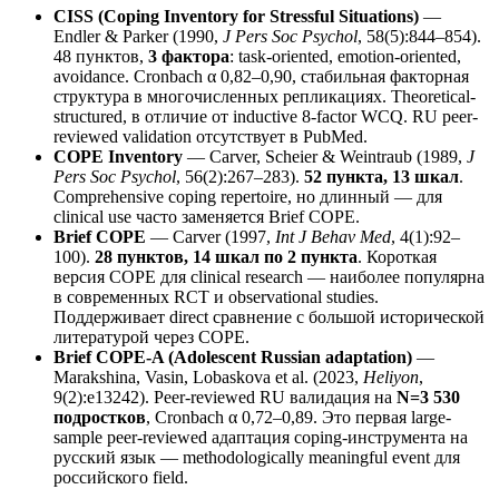
CISS (Coping Inventory for Stressful Situations)
—
Endler & Parker (1990,
J Pers Soc Psychol
, 58(5):844–854).
48 пунктов,
3 фактора
: task-oriented, emotion-oriented,
avoidance. Cronbach α 0,82–0,90, стабильная факторная
структура в многочисленных репликациях. Theoretical-
structured, в отличие от inductive 8-factor WCQ. RU peer-
reviewed validation отсутствует в PubMed.
COPE Inventory
— Carver, Scheier & Weintraub (1989,
J
Pers Soc Psychol
, 56(2):267–283).
52 пункта, 13 шкал
.
Comprehensive coping repertoire, но длинный — для
clinical use часто заменяется Brief COPE.
Brief COPE
— Carver (1997,
Int J Behav Med
, 4(1):92–
100).
28 пунктов, 14 шкал по 2 пункта
. Короткая
версия COPE для clinical research — наиболее популярна
в современных RCT и observational studies.
Поддерживает direct сравнение с большой исторической
литературой через COPE.
Brief COPE-A (Adolescent Russian adaptation)
—
Marakshina, Vasin, Lobaskova et al. (2023,
Heliyon
,
9(2):e13242). Peer-reviewed RU валидация на
N=3 530
подростков
, Cronbach α 0,72–0,89. Это первая large-
sample peer-reviewed адаптация coping-инструмента на
русский язык — methodologically meaningful event для
российского field.