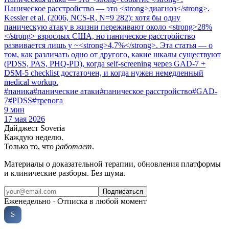
Паническое расстройство — это <strong>диагноз</strong>.
Kessler et al. (2006, NCS-R, N=9 282): хотя бы одну
паническую атаку в жизни переживают около <strong>28%
</strong> взрослых США, но паническое расстройство
развивается лишь у ~<strong>4,7%</strong>. Эта статья — о
том, как различать одно от другого, какие шкалы существуют
(PDSS, PAS, PHQ-PD), когда self-screening через GAD-7 +
DSM-5 checklist достаточен, и когда нужен немедленный
medical workup.
#
паника
#
панические атаки
#
паническое расстройство
#
GAD-
7
#
PDSS
#
тревога
9
мин
17 мая 2026
Дайджест Soveria
Каждую неделю.
Только то, что
работает
.
Материалы о доказательной терапии, обновления платформы
и клинические разборы. Без шума.
Подписаться
Еженедельно · Отписка в любой момент
Soveria
S
КЛИНИЧЕСКАЯ ПЛАТФОРМА