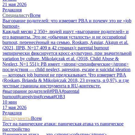
21 мая 2026
Редакция
Специалисту
Всем
Выгорание родителей: что измеряет PBA и почему это не «job
burnout»
Каждый месяц 2 350+ людей ищут «выгорание родителей» и
его варианты. Это не «обычная усталость» и не occupational
burnout, перенесённый на семью. Roskam, Aguiar, Akgun et al.
(2021, IIPB, N=17 409 в 42 странах): parental burnout
эмпирически фиксируется кросс-культурно, при значительной
variation by culture. Mikolajczak et al. (2018, Child Abuse &
Neglect, N=1 551): PB имеет <strong>специфические</strong>
последствия — child neglect, agression, escape и suicidal ideation
— которых job burnout не предсказывает. Что измеряет PBA
(Roskam, Brianda & Mikolajczak 2018, 23 пункта, α 0,97), и где
честные границы инструмента в RU-контексте.
#
выгорание родителей
#
PBA
#
parental
burnout
#
caregiving
#
семья
#
ОВЗ
10
мин
17 мая 2026
Редакция
Инструменты
Всем
Тест на панические атаки: паническая атака vs паническое
расстройство
Паническая атака — это <strong>событие</strong>.