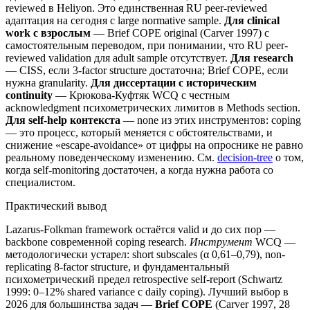
reviewed в Heliyon. Это единственная RU peer-reviewed
адаптация на сегодня с large normative sample.
Для clinical
work с взрослым
— Brief COPE original (Carver 1997) с
самостоятельным переводом, при понимании, что RU peer-
reviewed validation для adult sample отсутствует.
Для research
— CISS, если 3-factor structure достаточна; Brief COPE, если
нужна granularity.
Для диссертации с историческим
continuity
— Крюкова-Куфтяк WCQ с честным
acknowledgment психометрических лимитов в Methods section.
Для self-help контекста
— none из этих инструментов: coping
— это процесс, который меняется с обстоятельствами, и
снижение «escape-avoidance» от цифры на опроснике не равно
реальному поведенческому изменению. См.
decision-tree
о том,
когда self-monitoring достаточен, а когда нужна работа со
специалистом.
Практический вывод
Lazarus-Folkman framework остаётся valid и до сих пор —
backbone современной coping research.
Инструмент
WCQ —
методологически устарел: short subscales (α 0,61–0,79), non-
replicating 8-factor structure, и фундаментальный
психометрический предел retrospective self-report (Schwartz
1999: 0–12% shared variance с daily coping). Лучший выбор в
2026 для большинства задач —
Brief COPE
(Carver 1997, 28