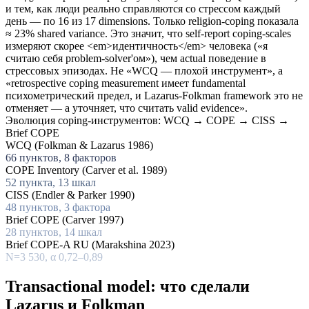
и тем, как люди реально справляются со стрессом каждый
день — по 16 из 17 dimensions. Только religion-coping показала
≈ 23% shared variance. Это значит, что self-report coping-scales
измеряют скорее <em>идентичность</em> человека («я
считаю себя problem-solver'ом»), чем actual поведение в
стрессовых эпизодах. Не «WCQ — плохой инструмент», а
«retrospective coping measurement имеет fundamental
психометрический предел, и Lazarus-Folkman framework это не
отменяет — а уточняет, что считать valid evidence».
Эволюция coping-инструментов: WCQ → COPE → CISS →
Brief COPE
WCQ (Folkman & Lazarus 1986)
66 пунктов, 8 факторов
COPE Inventory (Carver et al. 1989)
52 пункта, 13 шкал
CISS (Endler & Parker 1990)
48 пунктов, 3 фактора
Brief COPE (Carver 1997)
28 пунктов, 14 шкал
Brief COPE-A RU (Marakshina 2023)
N=3 530, α 0,72–0,89
Transactional model: что сделали
Lazarus и Folkman