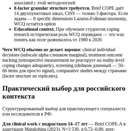
associated с этой методологией
8-factor granular structure требуется.
Brief COPE даёт
14 двухпунктовых шкал, CISS — только 3 фактора. Если
задача — 8 specific dimensions Lazarus-Folkman taxonomy,
WCQ остаётся option
Educational context.
При обучении студентов coping
research историческая роль WCQ оправдана — это way
понять как поле развивалось от 1980 к 2026
Чего WCQ обычно
не
делает хорошо
: clinical individual
decisions (subscale alpha слишком marginal), treatment outcome
tracking (retrospective measurement не реагирует на reality-level
coping changes adequately), screening (slishком длинный — 50–
66 items для просто signal), comparative studies между странами
(factor structure не replicates).
Практический выбор для российского
контекста
Структурированный выбор для практикующего специалиста
или исследователя в РФ:
Для clinical work с подростком 14–17 лет
— Brief COPE-A в
адаптации Marakshina (2023). N=3 530, α 0,72–0,89, peer-