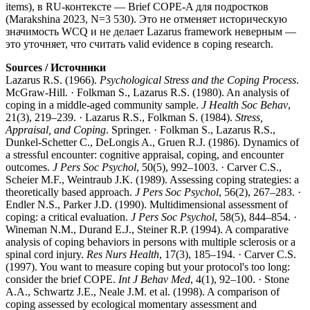
items), в RU-контексте — Brief COPE-A для подростков
(Marakshina 2023, N=3 530). Это не отменяет историческую
значимость WCQ и не делает Lazarus framework неверным —
это уточняет, что считать valid evidence в coping research.
Sources / Источники
Lazarus R.S. (1966).
Psychological Stress and the Coping Process
.
McGraw-Hill. · Folkman S., Lazarus R.S. (1980). An analysis of
coping in a middle-aged community sample.
J Health Soc Behav
,
21(3), 219–239. · Lazarus R.S., Folkman S. (1984).
Stress,
Appraisal, and Coping
. Springer. · Folkman S., Lazarus R.S.,
Dunkel-Schetter C., DeLongis A., Gruen R.J. (1986). Dynamics of
a stressful encounter: cognitive appraisal, coping, and encounter
outcomes.
J Pers Soc Psychol
, 50(5), 992–1003. · Carver C.S.,
Scheier M.F., Weintraub J.K. (1989). Assessing coping strategies: a
theoretically based approach.
J Pers Soc Psychol
, 56(2), 267–283. ·
Endler N.S., Parker J.D. (1990). Multidimensional assessment of
coping: a critical evaluation.
J Pers Soc Psychol
, 58(5), 844–854. ·
Wineman N.M., Durand E.J., Steiner R.P. (1994). A comparative
analysis of coping behaviors in persons with multiple sclerosis or a
spinal cord injury.
Res Nurs Health
, 17(3), 185–194. · Carver C.S.
(1997). You want to measure coping but your protocol's too long:
consider the brief COPE.
Int J Behav Med
, 4(1), 92–100. · Stone
A.A., Schwartz J.E., Neale J.M. et al. (1998). A comparison of
coping assessed by ecological momentary assessment and