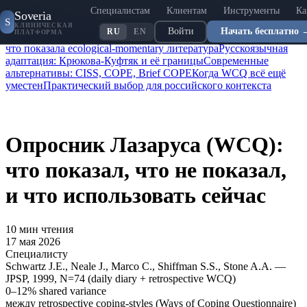
Специалистам
Клиентам
Инструменты
Ка
Содержание
Soveria
S
Transactional model: что сделали Lazarus и Folkman
WCQ:
КЛИНИЧЕСКАЯ
Войти
Начать бесплатно 
RU
EN
ПЛАТФОРМА
структура, психометрика, версии
Методологические лимиты:
что показала ecological-momentary литература
Русскоязычная
адаптация: Крюкова-Куфтяк и её границы
Современные
альтернативы: CISS, COPE, Brief COPE
Когда WCQ всё ещё
уместен
Практический выбор для российского контекста
Опросник Лазаруса (WCQ):
что показал, что не показал,
и что использовать сейчас
10
мин чтения
17 мая 2026
Специалисту
Schwartz J.E., Neale J., Marco C., Shiffman S.S., Stone A.A. —
JPSP, 1999, N=74 (daily diary + retrospective WCQ)
0–12%
shared variance
между retrospective coping-styles (Ways of Coping Questionnaire)