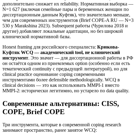
дополнительно снижает их reliability. Нормативная выборка —
N=1 627 (включая семейные пары и беременных женщин по
диссертационным данным Куфтяк), что значительно меньше,
чем для современных инструментов (Brief COPE-A RU — N=3
530 у Marakshina 2023). Subsequent работы (Чурилова 2018 и
другие) добавляют локальные адаптации, но без широкой
клинической нормативной базы.
Honest framing для российского специалиста:
Крюкова-
Куфтяк WCQ — академический tool, не клинический
инструмент
. Это значит — для диссертационной работы в РФ
он остаётся одним из приемлемых option (особенно если есть
тематический continuity с предыдущей литературой), но для
clinical practice оценивание coping современными
инструментами более defensible methodologically. WCQ в
clinical decisions — это как использовать MMPI-1 вместо
MMPI-2: исторически легитимно, но устарело по data quality.
Современные альтернативы: CISS,
COPE, Brief COPE
Три инструмента, которые в современной coping research
занимают пространство, ранее занятое WCQ: