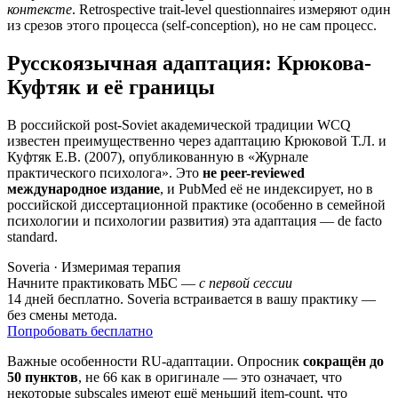
контексте
. Retrospective trait-level questionnaires измеряют один
из срезов этого процесса (self-conception), но не сам процесс.
Русскоязычная адаптация: Крюкова-
Куфтяк и её границы
В российской post-Soviet академической традиции WCQ
известен преимущественно через адаптацию Крюковой Т.Л. и
Куфтяк Е.В. (2007), опубликованную в «Журнале
практического психолога». Это
не peer-reviewed
международное издание
, и PubMed её не индексирует, но в
российской диссертационной практике (особенно в семейной
психологии и психологии развития) эта адаптация — de facto
standard.
Soveria · Измеримая терапия
Начните практиковать МБС —
с первой сессии
14 дней бесплатно. Soveria встраивается в вашу практику —
без смены метода.
Попробовать бесплатно
Важные особенности RU-адаптации. Опросник
сокращён до
50 пунктов
, не 66 как в оригинале — это означает, что
некоторые subscales имеют ещё меньший item-count, что