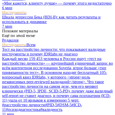
«Мне кажется, клиенту лучше» — почему этого недостаточно
6
мин
Инструменты
Шкала депрессии Бека (BDI-II): как читать результаты и
использовать в динамике
7
мин
Похожие материалы
Ещё по
этой теме
Редакция
Инструменты
Всем
Тест на расстройство личности: что показывают валидные
инструменты и почему IDRlabs не диагноз
Каждый месяц 159 453 человека в России ищут «тест на
расстройство личности» — крупнейший единичный запрос во
всём контентном исследовании Soveria, втрое больше «тип
привязанности тест». В основном находят бесплатный 105-
вопросный квиз IDRlabs, у которого <strong>ноль
независимых peer-reviewed валидаций</strong>. Что такое
расстройство личности на самом деле, чем его меряют
клинически (PID-5, IPDE, SCID-5-PD), почему даже валидный
self-report не ставит диагноз, и почему сама психиатрия (ICD-
11) ушла от 10 ярлыков к измерению 5 черт.
#
расстройство личности
#
PID-5
#
DSM-5
#
ICD-
11
#
психодиагностика
#
валидность
11
мин