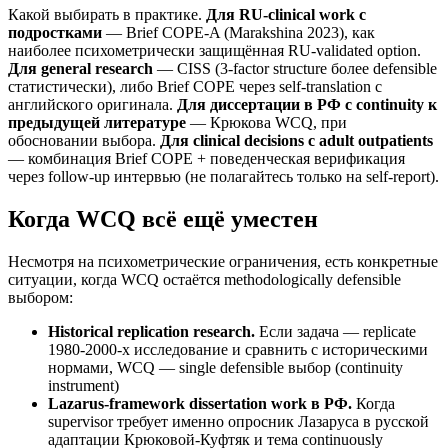
Какой выбирать в практике.
Для RU-clinical work с
подростками
— Brief COPE-A (Marakshina 2023), как
наиболее психометрически защищённая RU-validated option.
Для general research
— CISS (3-factor structure более defensible
статистически), либо Brief COPE через self-translation с
английского оригинала.
Для диссертации в РФ с continuity к
предыдущей литературе
— Крюкова WCQ, при
обосновании выбора.
Для clinical decisions с adult outpatients
— комбинация Brief COPE + поведенческая верификация
через follow-up интервью (не полагайтесь только на self-report).
Когда WCQ всё ещё уместен
Несмотря на психометрические ограничения, есть конкретные
ситуации, когда WCQ остаётся methodologically defensible
выбором:
Historical replication research.
Если задача — replicate
1980-2000-х исследование и сравнить с историческими
нормами, WCQ — single defensible выбор (continuity
instrument)
Lazarus-framework dissertation work в РФ.
Когда
supervisor требует именно опросник Лазаруса в русской
адаптации Крюковой-Куфтяк и тема continuously