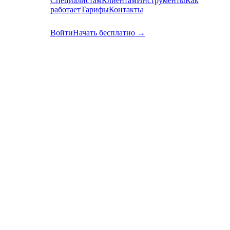
Специалистам
Клиентам
Инструменты
Как
работает
Тарифы
Контакты
RU
EN
Войти
Начать бесплатно →