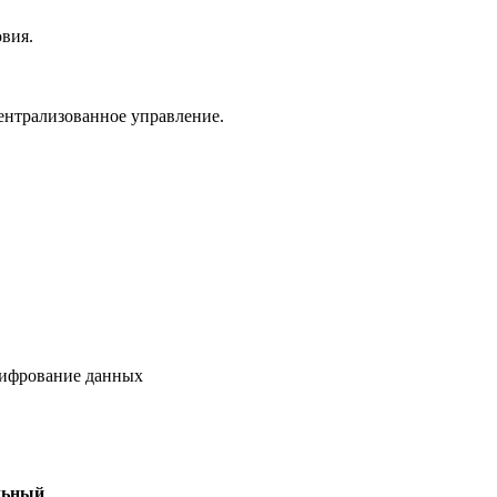
вия.
ентрализованное управление.
фрование данных
льный