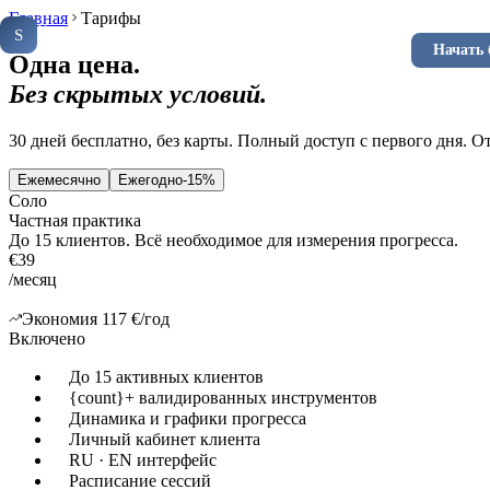
Специалистам
Клиентам
Инстру
Главная
Тарифы
Soveria
S
КЛИНИЧЕСКАЯ ПЛАТФОРМА
Войти
Начать 
RU
EN
Одна цена.
Без скрытых условий.
30 дней бесплатно, без карты. Полный доступ с первого дня. 
Ежемесячно
Ежегодно
-15%
Соло
Частная практика
До 15 клиентов. Всё необходимое для измерения прогресса.
€
39
/месяц
Экономия 117 €/год
Включено
До 15 активных клиентов
{count}+ валидированных инструментов
Динамика и графики прогресса
Личный кабинет клиента
RU · EN интерфейс
Расписание сессий