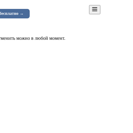
менты
Как работает
Тарифы
Контакты
бесплатно →
Отменить можно в любой момент.