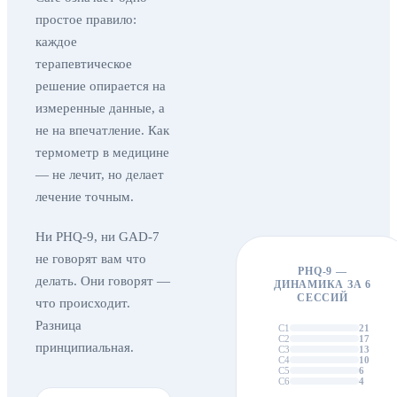
простое правило:
каждое
терапевтическое
решение опирается на
измеренные данные, а
не на впечатление. Как
термометр в медицине
— не лечит, но делает
лечение точным.
Ни PHQ-9, ни GAD-7
не говорят вам что
PHQ-9 —
делать. Они говорят —
ДИНАМИКА ЗА 6
СЕССИЙ
что происходит.
Разница
С1
21
С2
17
принципиальная.
С3
13
С4
10
С5
6
С6
4