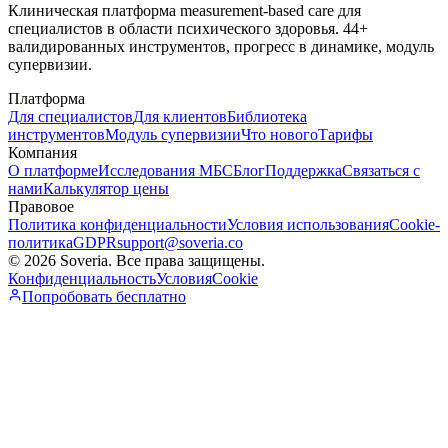
Клиническая платформа measurement-based care для
специалистов в области психического здоровья. 44+
валидированных инструментов, прогресс в динамике, модуль
супервизии.
Платформа
Для специалистов
Для клиентов
Библиотека
инструментов
Модуль супервизии
Что нового
Тарифы
Компания
О платформе
Исследования МБС
Блог
Поддержка
Связаться с
нами
Калькулятор цены
Правовое
Политика конфиденциальности
Условия использования
Cookie-
политика
GDPR
support@soveria.co
© 2026 Soveria. Все права защищены.
Конфиденциальность
Условия
Cookie
Попробовать бесплатно