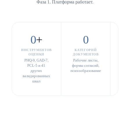
Фаза 1. Платформа работает.
0
+
0
ИНСТРУМЕНТОВ
КАТЕГОРИЙ
ЯЗ
ОЦЕНКИ
ДОКУМЕНТОВ
ИНТЕ
PHQ-9, GAD-7,
Рабочие листы,
Рус
PCL-5 и 41
формы согласий,
англ
других
психообразование
п
валидированных
пар
шкал