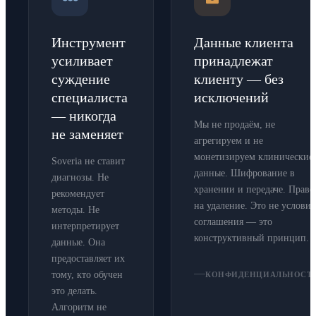
Инструмент
Данные клиента
усиливает
принадлежат
суждение
клиенту — без
специалиста
исключений
— никогда
Мы не продаём, не
не заменяет
агрегируем и не
монетизируем клинические
Soveria не ставит
данные. Шифрование в
диагнозы. Не
хранении и передаче. Право
рекомендует
на удаление. Это не условие
методы. Не
соглашения — это
интерпретирует
конструктивный принцип.
данные. Она
предоставляет их
тому, кто обучен
КОНФИДЕНЦИАЛЬНОСТ
это делать.
Алгоритм не