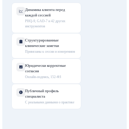
Динамика клиента перед
каждой сессией
PHQ-9, GAD-7 и 42 других
инструментов
Структурированные
клинические заметки
Привязаны к сессии и измерениям
Юридически корректные
согласия
Онлайн-подпись, 152-ФЗ
Публичный профиль
специалиста
С реальными данными о практике