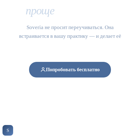
проще
, чем кажется
Soveria не просит переучиваться. Она
встраивается в вашу практику — и делает её
измеримой с первой сессии.
Попробовать бесплатно
Без кредитной карты · 14 дней бесплатно · Отмена в любой
момент
Soveria
S
КЛИНИЧЕСКАЯ ПЛАТФОРМА