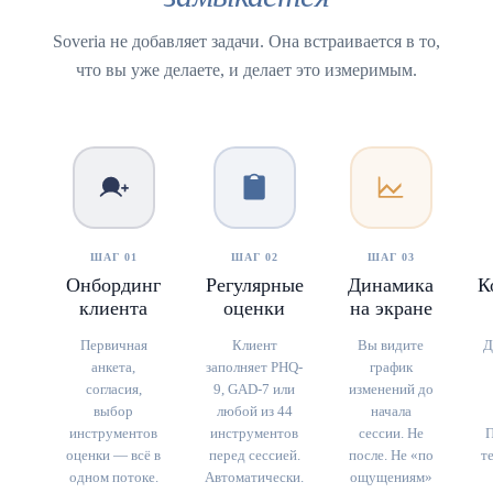
Soveria не добавляет задачи. Она встраивается в то,
что вы уже делаете, и делает это измеримым.
ШАГ 01
ШАГ 02
ШАГ 03
Онбординг
Регулярные
Динамика
К
клиента
оценки
на экране
Первичная
Клиент
Вы видите
Д
анкета,
заполняет PHQ-
график
согласия,
9, GAD-7 или
изменений до
выбор
любой из 44
начала
инструментов
инструментов
сессии. Не
П
оценки — всё в
перед сессией.
после. Не «по
т
одном потоке.
Автоматически.
ощущениям»