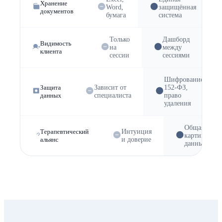
Хранение
Word,
защищённая
документов
бумага
система
Только
Дашборд
Видимость
на
между
клиента
сессии
сессиями
Шифрование,
Защита
Зависит от
152-ФЗ,
данных
специалиста
право
удаления
Общая
Терапевтический
Интуиция
картина
альянс
и доверие
данных