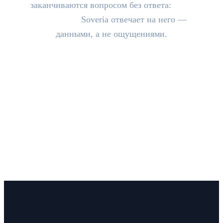
заканчиваются вопросом без ответа:
«Это
работает?»
Soveria отвечает на него —
данными, а не ощущениями.
Проблема
Что такое МБС
Как работает
Принципы