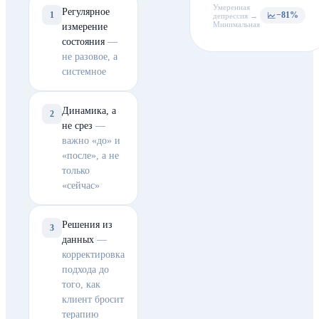
Умеренная
Регулярное
1
−81%
депрессия →
Минимальная
измерение
состояния
—
не разовое, а
системное
Динамика, а
2
не срез
—
важно «до» и
«после», а не
только
«сейчас»
Решения из
3
данных
—
корректировка
подхода до
того, как
клиент бросит
терапию