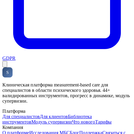
GDPR
Soveria
S
КЛИНИЧЕСКАЯ ПЛАТФОРМА
Клиническая платформа measurement-based care для
специалистов в области психического здоровья. 44+
валидированных инструментов, прогресс в динамике, модуль
супервизии.
Платформа
Для специалистов
Для клиентов
Библиотека
инструментов
Модуль супервизии
Что нового
Тарифы
Компания
О платформе
Исследования МБС
Блог
Поддержка
Связаться с