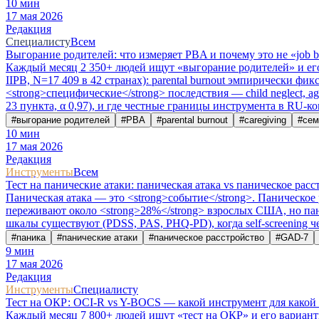
10
мин
17 мая 2026
Редакция
Специалисту
Всем
Выгорание родителей: что измеряет PBA и почему это не «job b
Каждый месяц 2 350+ людей ищут «выгорание родителей» и его ва
IIPB, N=17 409 в 42 странах): parental burnout эмпирически фикси
<strong>специфические</strong> последствия — child neglect, agr
23 пункта, α 0,97), и где честные границы инструмента в RU-ко
#
выгорание родителей
#
PBA
#
parental burnout
#
caregiving
#
сем
10
мин
17 мая 2026
Редакция
Инструменты
Всем
Тест на панические атаки: паническая атака vs паническое расс
Паническая атака — это <strong>событие</strong>. Паническое р
переживают около <strong>28%</strong> взрослых США, но панич
шкалы существуют (PDSS, PAS, PHQ-PD), когда self-screening ч
#
паника
#
панические атаки
#
паническое расстройство
#
GAD-7
9
мин
17 мая 2026
Редакция
Инструменты
Специалисту
Тест на ОКР: OCI-R vs Y-BOCS — какой инструмент для какой 
Каждый месяц 7 800+ людей ищут «тест на ОКР» и его варианты. 