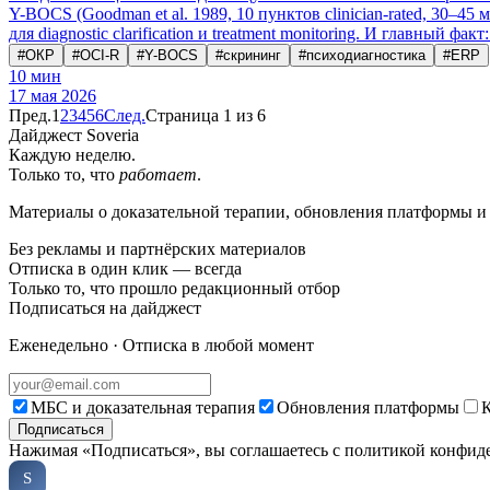
Y-BOCS (Goodman et al. 1989, 10 пунктов clinician-rated, 30–45 
для diagnostic clarification и treatment monitoring. И главный фа
#
ОКР
#
OCI-R
#
Y-BOCS
#
скрининг
#
психодиагностика
#
ERP
10
мин
17 мая 2026
Пред.
1
2
3
4
5
6
След.
Страница 1 из 6
Дайджест Soveria
Каждую неделю.
Только то, что
работает
.
Материалы о доказательной терапии, обновления платформы и 
Без рекламы и партнёрских материалов
Отписка в один клик — всегда
Только то, что прошло редакционный отбор
Подписаться на дайджест
Еженедельно · Отписка в любой момент
МБС и доказательная терапия
Обновления платформы
К
Подписаться
Нажимая «Подписаться», вы соглашаетесь с политикой конфид
Soveria
S
КЛИНИЧЕСКАЯ ПЛАТФОРМА