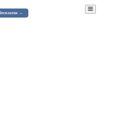
менты
Как работает
Тарифы
Контакты
бесплатно →