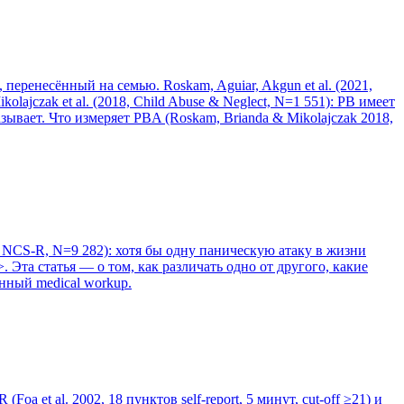
перенесённый на семью. Roskam, Aguiar, Akgun et al. (2021,
kolajczak et al. (2018, Child Abuse & Neglect, N=1 551): PB имеет
казывает. Что измеряет PBA (Roskam, Brianda & Mikolajczak 2018,
6, NCS-R, N=9 282): хотя бы одну паническую атаку в жизни
 Эта статья — о том, как различать одно от другого, какие
енный medical workup.
et al. 2002, 18 пунктов self-report, 5 минут, cut-off ≥21) и