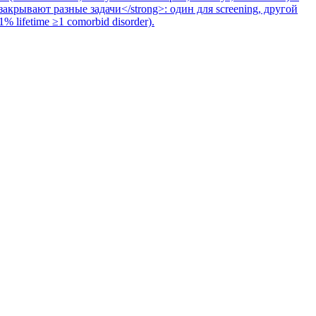
 закрывают разные задачи</strong>: один для screening, другой
% lifetime ≥1 comorbid disorder).