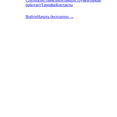
Специалистам
Клиентам
Инструменты
Как
работает
Тарифы
Контакты
RU
EN
Войти
Начать бесплатно →