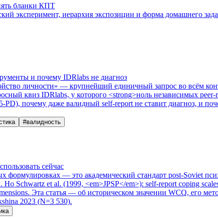
нять бланки КПТ
ий эксперимент, иерархия экспозиции и форма домашнего задан
рументы и почему IDRlabs не диагноз
ройство личности» — крупнейший единичный запрос во всём конт
сный квиз IDRlabs, у которого <strong>ноль независимых peer-r
5-PD), почему даже валидный self-report не ставит диагноз, и п
стика
#
валидность
использовать сейчас
 формулировках — это академический стандарт post-Soviet психол
. Но Schwartz et al. (1999, <em>JPSP</em>): self-report coping scal
mensions. Эта статья — об историческом значении WCQ, его мето
hina 2023 (N=3 530).
ика