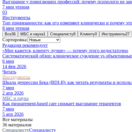
Выгорание у помогающих профессий: почему психологи не зам
7
мин чтения
0
3
Инструменты
Тип привязанности: как его измеряют клинически и почему это
8
мин чтения
Все
36
МБС и наука
1
Специалисту
8
Клиенту
0
Инструменты
27
Сортировка:
Редакция рекомендует
«Мне кажется, клиенту лучше» — почему этого недостаточно
Систематический обзор: клиническое суждение vs объективные
6
мин
14 фев 2026
Читать
Инструменты
Шкала депрессии Бека (BDI-II): как читать результаты и исполь
7
мин
2 апр 2026
МБС и наука
Как measurement-based care снижает выгорание терапевтов
7
мин
5 апр 2026
Все материалы
36 материалов
Специалисту
Специалисту