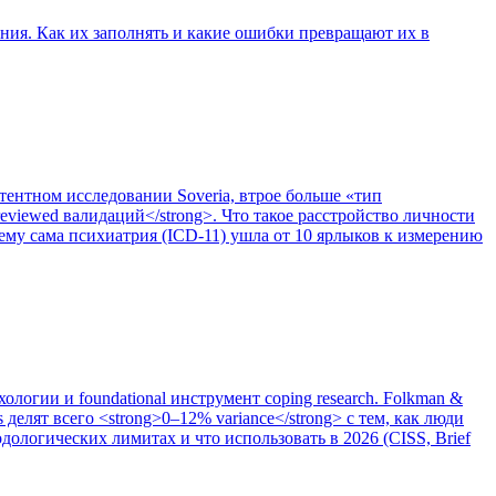
ия. Как их заполнять и какие ошибки превращают их в
ентном исследовании Soveria, втрое больше «тип
eviewed валидаций</strong>. Что такое расстройство личности
очему сама психиатрия (ICD-11) ушла от 10 ярлыков к измерению
огии и foundational инструмент coping research. Folkman &
es делят всего <strong>0–12% variance</strong> с тем, как люди
дологических лимитах и что использовать в 2026 (CISS, Brief