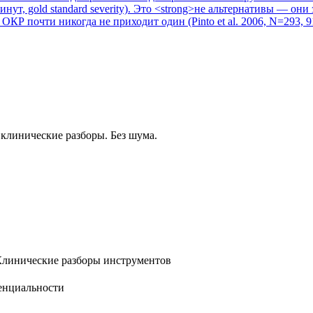
минут, gold standard severity). Это <strong>не альтернативы — они
кт: ОКР почти никогда не приходит один (Pinto et al. 2006, N=293, 91
клинические разборы. Без шума.
линические разборы инструментов
енциальности