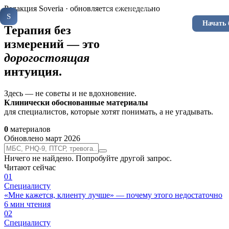
Специалистам
Клиентам
Инстру
Редакция Soveria · обновляется еженедельно
Soveria
S
КЛИНИЧЕСКАЯ ПЛАТФОРМА
Войти
Начать 
RU
EN
Терапия без
измерений — это
дорогостоящая
интуиция.
Здесь — не советы и не вдохновение.
Клинически обоснованные материалы
для специалистов, которые хотят понимать, а не угадывать.
0
материалов
Обновлено март 2026
Ничего не найдено. Попробуйте другой запрос.
Читают сейчас
0
1
Специалисту
«Мне кажется, клиенту лучше» — почему этого недостаточно
6
мин чтения
0
2
Специалисту