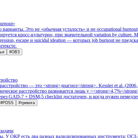
urnout»
рианты. Это не «обычная усталость» и не occupational burnout, 
руется кросс-культурно, при значительной variation by culture. Mi
ession, escape и suicidal ideation — которых job burnout не предс
нтексте.
ья
#
ОВЗ
тройство
асстройство — это <strong>диагноз</strong>. Kessler et al. (200
еское расстройство развивается лишь у ~<strong>4,7%</strong>.
ерез GAD-7 + DSM-5 checklist достаточен, и когда нужен немедл
#
PDSS
#
тревога
задачи
У ОКР есть два разных валидизированных инструмента: OCI-R (Foa 