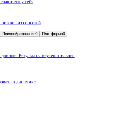
ечают его у себя
 не квиз из соцсетей
Психообразование
0
Платформа
0
 данные. Результаты неутешительны.
зовать в динамике