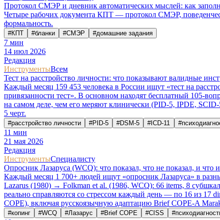
Протокол СМЭР и дневник автоматических мыслей: как запол
Четыре рабочих документа КПТ — протокол СМЭР, поведенческ
формальность.
#
КПТ
#
бланки
#
СМЭР
#
домашние задания
7
мин
14 июл 2026
Редакция
Инструменты
Всем
Тест на расстройство личности: что показывают валидные инст
Каждый месяц 159 453 человека в России ищут «тест на расст
привязанности тест». В основном находят бесплатный 105-вопро
на самом деле, чем его меряют клинически (PID-5, IPDE, SCID-
5 черт.
#
расстройство личности
#
PID-5
#
DSM-5
#
ICD-11
#
психодиагно
11
мин
21 мая 2026
Редакция
Инструменты
Специалисту
Опросник Лазаруса (WCQ): что показал, что не показал, и что 
Каждый месяц 1 700+ людей ищут «опросник Лазаруса» в разных
Lazarus (1980) → Folkman et al. (1986, WCQ): 66 items, 8 субшкал
реально справляются со стрессом каждый день — по 16 из 17 di
COPE), включая русскоязычную адаптацию Brief COPE-A Maraks
#
копинг
#
WCQ
#
Лазарус
#
Brief COPE
#
CISS
#
психодиагност