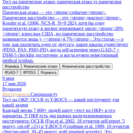
Тест на панические атаки: паническая атака vs паническое
расстройство
Паническая атака — это <strong>событие</strong>.
Паническое расстройство — это <strong>диагноз</strong>.
Kessler et al. (2006, NCS-R, N=9 282): хотя бы одну
паническую атаку в жизни переживают около <strong>28%
</strong> взрослых США, но паническое расстройство
развивается лишь у ~<strong>4,7%</strong>. Эта статья — о
том, как различать одно от другого, какие шкалы существуют
(PDSS, PAS, PHQ-PD), когда self-screening через GAD-7 +
DSM-5 checklist достаточен, и когда нужен немедленный
medical workup.
#
паника
#
панические атаки
#
паническое расстройство
#
GAD-7
#
PDSS
#
тревога
9
мин
17 мая 2026
Редакция
Инструменты
Специалисту
Тест на ОКР: OCI-R vs Y-BOCS — какой инструмент для
какой задачи
Каждый месяц 7 800+ людей ищут «тест на ОКР» и его
варианты. У ОКР есть два разных валидизированных
инструмента: OCI-R (Foa et al. 2002, 18 пунктов self-report, 5
минут, cut-off ≥21) и Y-BOCS (Goodman et al. 1989, 10 пунктов
clinician-rated, 30–45 минут, gold standard severity). Это