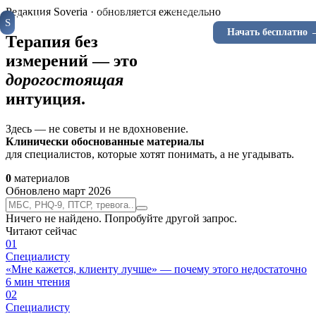
Специалистам
Клиентам
Инструменты
Ка
Редакция Soveria · обновляется еженедельно
Soveria
S
КЛИНИЧЕСКАЯ
Войти
Начать бесплатно 
RU
EN
ПЛАТФОРМА
Терапия без
измерений — это
дорогостоящая
интуиция.
Здесь — не советы и не вдохновение.
Клинически обоснованные материалы
для специалистов, которые хотят понимать, а не угадывать.
0
материалов
Обновлено март 2026
Ничего не найдено. Попробуйте другой запрос.
Читают сейчас
0
1
Специалисту
«Мне кажется, клиенту лучше» — почему этого недостаточно
6
мин чтения
0
2
Специалисту