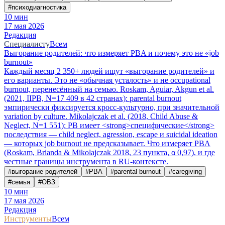
#
психодиагностика
10
мин
17 мая 2026
Редакция
Специалисту
Всем
Выгорание родителей: что измеряет PBA и почему это не «job
burnout»
Каждый месяц 2 350+ людей ищут «выгорание родителей» и
его варианты. Это не «обычная усталость» и не occupational
burnout, перенесённый на семью. Roskam, Aguiar, Akgun et al.
(2021, IIPB, N=17 409 в 42 странах): parental burnout
эмпирически фиксируется кросс-культурно, при значительной
variation by culture. Mikolajczak et al. (2018, Child Abuse &
Neglect, N=1 551): PB имеет <strong>специфические</strong>
последствия — child neglect, agression, escape и suicidal ideation
— которых job burnout не предсказывает. Что измеряет PBA
(Roskam, Brianda & Mikolajczak 2018, 23 пункта, α 0,97), и где
честные границы инструмента в RU-контексте.
#
выгорание родителей
#
PBA
#
parental burnout
#
caregiving
#
семья
#
ОВЗ
10
мин
17 мая 2026
Редакция
Инструменты
Всем