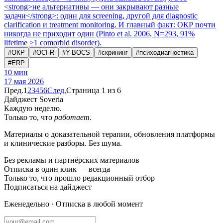
<strong>не альтернативы — они закрывают разные
задачи</strong>: один для screening, другой для diagnostic
clarification и treatment monitoring. И главный факт: ОКР почти
никогда не приходит один (Pinto et al. 2006, N=293, 91%
lifetime ≥1 comorbid disorder).
#
ОКР
#
OCI-R
#
Y-BOCS
#
скрининг
#
психодиагностика
#
ERP
10
мин
17 мая 2026
Пред.
1
2
3
4
5
6
След.
Страница 1 из 6
Дайджест Soveria
Каждую неделю.
Только то, что
работает
.
Материалы о доказательной терапии, обновления платформы
и клинические разборы. Без шума.
Без рекламы и партнёрских материалов
Отписка в один клик — всегда
Только то, что прошло редакционный отбор
Подписаться на дайджест
Еженедельно · Отписка в любой момент