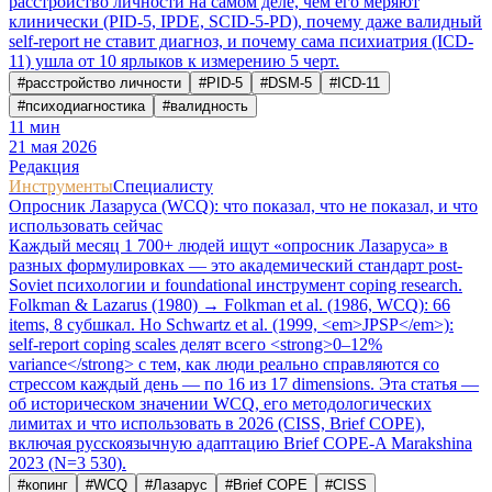
расстройство личности на самом деле, чем его меряют
клинически (PID-5, IPDE, SCID-5-PD), почему даже валидный
self-report не ставит диагноз, и почему сама психиатрия (ICD-
11) ушла от 10 ярлыков к измерению 5 черт.
#
расстройство личности
#
PID-5
#
DSM-5
#
ICD-11
#
психодиагностика
#
валидность
11
мин
21 мая 2026
Редакция
Инструменты
Специалисту
Опросник Лазаруса (WCQ): что показал, что не показал, и что
использовать сейчас
Каждый месяц 1 700+ людей ищут «опросник Лазаруса» в
разных формулировках — это академический стандарт post-
Soviet психологии и foundational инструмент coping research.
Folkman & Lazarus (1980) → Folkman et al. (1986, WCQ): 66
items, 8 субшкал. Но Schwartz et al. (1999, <em>JPSP</em>):
self-report coping scales делят всего <strong>0–12%
variance</strong> с тем, как люди реально справляются со
стрессом каждый день — по 16 из 17 dimensions. Эта статья —
об историческом значении WCQ, его методологических
лимитах и что использовать в 2026 (CISS, Brief COPE),
включая русскоязычную адаптацию Brief COPE-A Marakshina
2023 (N=3 530).
#
копинг
#
WCQ
#
Лазарус
#
Brief COPE
#
CISS