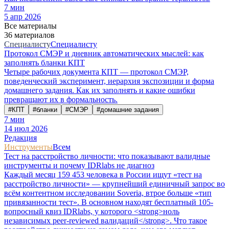
7
мин
5 апр 2026
Все материалы
36 материалов
Специалисту
Специалисту
Протокол СМЭР и дневник автоматических мыслей: как
заполнять бланки КПТ
Четыре рабочих документа КПТ — протокол СМЭР,
поведенческий эксперимент, иерархия экспозиции и форма
домашнего задания. Как их заполнять и какие ошибки
превращают их в формальность.
#
КПТ
#
бланки
#
СМЭР
#
домашние задания
7
мин
14 июл 2026
Редакция
Инструменты
Всем
Тест на расстройство личности: что показывают валидные
инструменты и почему IDRlabs не диагноз
Каждый месяц 159 453 человека в России ищут «тест на
расстройство личности» — крупнейший единичный запрос во
всём контентном исследовании Soveria, втрое больше «тип
привязанности тест». В основном находят бесплатный 105-
вопросный квиз IDRlabs, у которого <strong>ноль
независимых peer-reviewed валидаций</strong>. Что такое