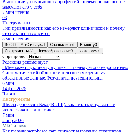
Выгорание у помогающих профессий: почему психологи не
замечают его у себя
7
мин чтения
0
3
Инструменты
Тип привязанности: как его измеряют клинически и почему
это не квиз из соцсетей
8
мин чтения
Все
36
МБС и наука
1
Специалисту
8
Клиенту
0
Инструменты
27
Психообразование
0
Платформа
0
Сортировка:
Редакция рекомендует
«Мне кажется, клиенту лучше» — почему этого недостаточно
Систематический обзор: клиническое суждение vs
объективные данные. Результаты неутешительны.
6
мин
14 фев 2026
Читать
Инструменты
Шкала депрессии Бека (BDI-II): как читать результаты и
использовать в динамике
7
мин
2 апр 2026
МБС и наука
Как measurement-based care снижает выгорание терапевтов