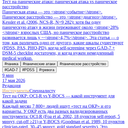
Тест на панические атаки: паническая атака vs паническое
расстройство
Паническая атака — это <strong>событие</strong>.
Паническое расстройство — это <strong>диагноз</strong>.
Kessler et al. (2006, NCS-R, N=9 282): хотя бы одну
паническую атаку в жизни переживают около <strong>28%
</strong> взрослых США, но паническое расстройство
развивается лишь у ~<strong>4,7%</strong>. Эта статья — о
том, как различать одно от другого, какие шкалы существуют
(PDSS, PAS, PHQ-PD), когда self-screening через GAD-7 +
DSM-5 checklist достаточен, и когда нужен немедленный
medical workup.
#
паника
#
панические атаки
#
паническое расстройство
#
GAD-7
#
PDSS
#
тревога
9
мин
17 мая 2026
Редакция
Инструменты
Специалисту
Тест на ОКР: OCI-R vs Y-BOCS — какой инструмент для
какой задачи
Каждый месяц 7 800+ людей ищут «тест на ОКР» и его
варианты. У ОКР есть два разных валидизированных
инструмента: OCI-R (Foa et al. 2002, 18 пунктов self-report, 5
минут, cut-off ≥21) и Y-BOCS (Goodman et al. 1989, 10 пунктов
clinician-rated, 30–45 минут, gold standard severity). Это