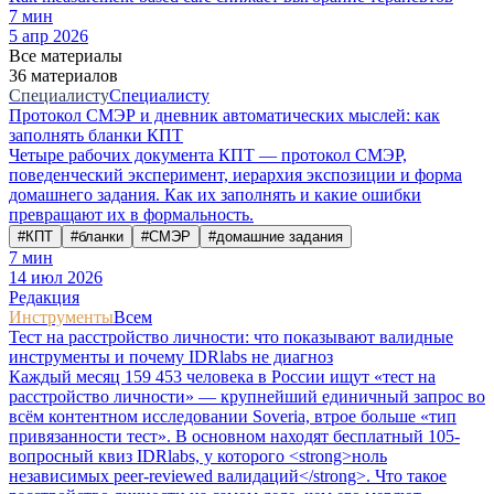
7
мин
5 апр 2026
Все материалы
36 материалов
Специалисту
Специалисту
Протокол СМЭР и дневник автоматических мыслей: как
заполнять бланки КПТ
Четыре рабочих документа КПТ — протокол СМЭР,
поведенческий эксперимент, иерархия экспозиции и форма
домашнего задания. Как их заполнять и какие ошибки
превращают их в формальность.
#
КПТ
#
бланки
#
СМЭР
#
домашние задания
7
мин
14 июл 2026
Редакция
Инструменты
Всем
Тест на расстройство личности: что показывают валидные
инструменты и почему IDRlabs не диагноз
Каждый месяц 159 453 человека в России ищут «тест на
расстройство личности» — крупнейший единичный запрос во
всём контентном исследовании Soveria, втрое больше «тип
привязанности тест». В основном находят бесплатный 105-
вопросный квиз IDRlabs, у которого <strong>ноль
независимых peer-reviewed валидаций</strong>. Что такое