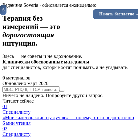
Специалистам
Клиентам
Инструменты
Ка
Редакция Soveria · обновляется еженедельно
Soveria
S
КЛИНИЧЕСКАЯ
Войти
Начать бесплатно 
RU
EN
ПЛАТФОРМА
Терапия без
измерений — это
дорогостоящая
интуиция.
Здесь — не советы и не вдохновение.
Клинически обоснованные материалы
для специалистов, которые хотят понимать, а не угадывать.
0
материалов
Обновлено март 2026
Ничего не найдено. Попробуйте другой запрос.
Читают сейчас
0
1
Специалисту
«Мне кажется, клиенту лучше» — почему этого недостаточно
6
мин чтения
0
2
Специалисту