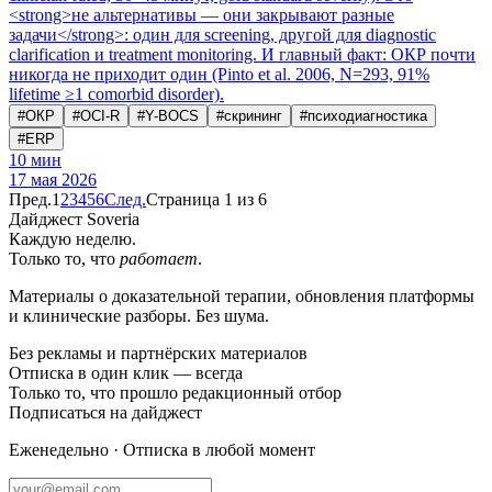
<strong>не альтернативы — они закрывают разные
задачи</strong>: один для screening, другой для diagnostic
clarification и treatment monitoring. И главный факт: ОКР почти
никогда не приходит один (Pinto et al. 2006, N=293, 91%
lifetime ≥1 comorbid disorder).
#
ОКР
#
OCI-R
#
Y-BOCS
#
скрининг
#
психодиагностика
#
ERP
10
мин
17 мая 2026
Пред.
1
2
3
4
5
6
След.
Страница 1 из 6
Дайджест Soveria
Каждую неделю.
Только то, что
работает
.
Материалы о доказательной терапии, обновления платформы
и клинические разборы. Без шума.
Без рекламы и партнёрских материалов
Отписка в один клик — всегда
Только то, что прошло редакционный отбор
Подписаться на дайджест
Еженедельно · Отписка в любой момент