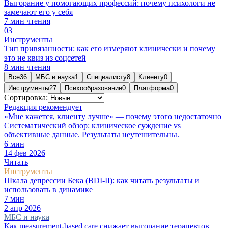
Выгорание у помогающих профессий: почему психологи не
замечают его у себя
7
мин чтения
0
3
Инструменты
Тип привязанности: как его измеряют клинически и почему
это не квиз из соцсетей
8
мин чтения
Все
36
МБС и наука
1
Специалисту
8
Клиенту
0
Инструменты
27
Психообразование
0
Платформа
0
Сортировка:
Редакция рекомендует
«Мне кажется, клиенту лучше» — почему этого недостаточно
Систематический обзор: клиническое суждение vs
объективные данные. Результаты неутешительны.
6
мин
14 фев 2026
Читать
Инструменты
Шкала депрессии Бека (BDI-II): как читать результаты и
использовать в динамике
7
мин
2 апр 2026
МБС и наука
Как measurement-based care снижает выгорание терапевтов