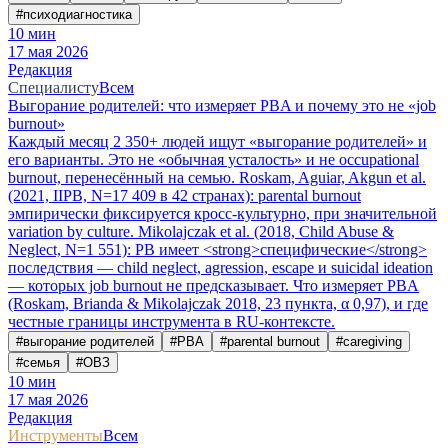
#
психодиагностика
10
мин
17 мая 2026
Редакция
Специалисту
Всем
Выгорание родителей: что измеряет PBA и почему это не «job
burnout»
Каждый месяц 2 350+ людей ищут «выгорание родителей» и
его варианты. Это не «обычная усталость» и не occupational
burnout, перенесённый на семью. Roskam, Aguiar, Akgun et al.
(2021, IIPB, N=17 409 в 42 странах): parental burnout
эмпирически фиксируется кросс-культурно, при значительной
variation by culture. Mikolajczak et al. (2018, Child Abuse &
Neglect, N=1 551): PB имеет <strong>специфические</strong>
последствия — child neglect, agression, escape и suicidal ideation
— которых job burnout не предсказывает. Что измеряет PBA
(Roskam, Brianda & Mikolajczak 2018, 23 пункта, α 0,97), и где
честные границы инструмента в RU-контексте.
#
выгорание родителей
#
PBA
#
parental burnout
#
caregiving
#
семья
#
ОВЗ
10
мин
17 мая 2026
Редакция
Инструменты
Всем