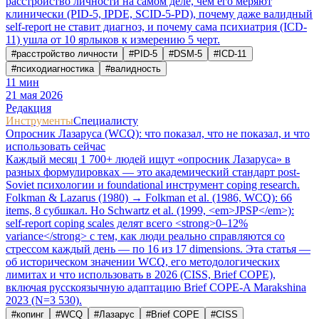
расстройство личности на самом деле, чем его меряют
клинически (PID-5, IPDE, SCID-5-PD), почему даже валидный
self-report не ставит диагноз, и почему сама психиатрия (ICD-
11) ушла от 10 ярлыков к измерению 5 черт.
#
расстройство личности
#
PID-5
#
DSM-5
#
ICD-11
#
психодиагностика
#
валидность
11
мин
21 мая 2026
Редакция
Инструменты
Специалисту
Опросник Лазаруса (WCQ): что показал, что не показал, и что
использовать сейчас
Каждый месяц 1 700+ людей ищут «опросник Лазаруса» в
разных формулировках — это академический стандарт post-
Soviet психологии и foundational инструмент coping research.
Folkman & Lazarus (1980) → Folkman et al. (1986, WCQ): 66
items, 8 субшкал. Но Schwartz et al. (1999, <em>JPSP</em>):
self-report coping scales делят всего <strong>0–12%
variance</strong> с тем, как люди реально справляются со
стрессом каждый день — по 16 из 17 dimensions. Эта статья —
об историческом значении WCQ, его методологических
лимитах и что использовать в 2026 (CISS, Brief COPE),
включая русскоязычную адаптацию Brief COPE-A Marakshina
2023 (N=3 530).
#
копинг
#
WCQ
#
Лазарус
#
Brief COPE
#
CISS