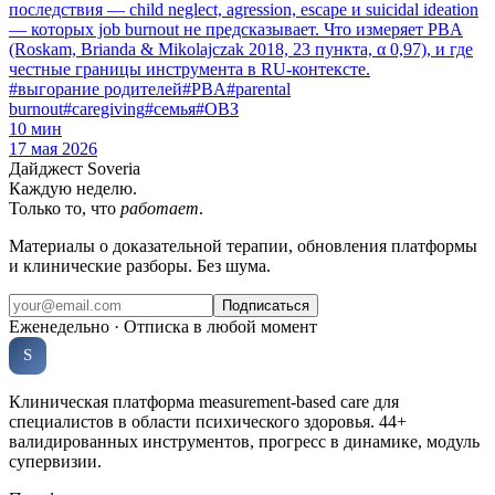
последствия — child neglect, agression, escape и suicidal ideation
— которых job burnout не предсказывает. Что измеряет PBA
(Roskam, Brianda & Mikolajczak 2018, 23 пункта, α 0,97), и где
честные границы инструмента в RU-контексте.
#
выгорание родителей
#
PBA
#
parental
burnout
#
caregiving
#
семья
#
ОВЗ
10
мин
17 мая 2026
Дайджест Soveria
Каждую неделю.
Только то, что
работает
.
Материалы о доказательной терапии, обновления платформы
и клинические разборы. Без шума.
Подписаться
Еженедельно · Отписка в любой момент
Soveria
S
КЛИНИЧЕСКАЯ ПЛАТФОРМА
Клиническая платформа measurement-based care для
специалистов в области психического здоровья. 44+
валидированных инструментов, прогресс в динамике, модуль
супервизии.