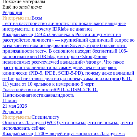
Похожие материалы
Ещё по
этой теме
Редакция
Инструменты
Всем
Тест на расстройство личности: что показывают валидные
инструменты и почему IDRlabs не диагноз
Каждый месяц 159 453 человека в России ищут «тест на
расстройство личности» — крупнейший единичный запрос во
всём контентном исследовании Soveria, втрое больше «тип
привязанности тест». В основном находят бесплатный 105-
вопросный квиз IDRlabs, у которого <strong>ноль
независимых peer-reviewed валидаций</strong>. Что такое
расстройство личности на самом деле, чем его меряют
клинически (PID-5, IPDE, SCID-5-PD), почему даже валидный
self-report не ставит диагноз, и почему сама психиатрия (ICD-
11) ушла от 10 ярлыков к измерению 5 черт.
#
расстройство личности
#
PID-5
#
DSM-5
#
ICD-
11
#
психодиагностика
#
валидность
11
мин
21 мая 2026
Редакция
Инструменты
Специалисту
Опросник Лазаруса (WCQ): что показал, что не показал, и что
использовать сейчас
Каждый месяц 1 700+ людей ищут «опросник Лазаруса» в