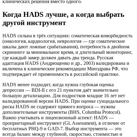
клинических решения вместо одного.
Когда HADS лучше, а когда выбрать
другой инструмент
HADS сильна в трёх ситуациях: соматическая коморбидность
(онкология, кардиология, неврология — где соматические
шкалы дают ложные срабатывания), потребность в двойном
скрининге за минимальное время, и длительный мониторинг,
где каждый замер должен давать два тренда. Русская
адаптация HADS (Андрющенко и др., 2003) валидирована и
включена в клинические рекомендации Минздрава РФ, что
подтверждает её применимость в российской практике.
HADS менее подходит, когда нужна глубокая оценка
депрессии — BDI-II с его 21 пунктом даёт значительно
большую детализацию. Для подростков младше 16 лет нет
валидированной версии HADS. При оценке суицидального
риска HADS не содержит прямого вопроса — нужны
дополнительные инструменты (BHS, Columbia Protocol).
Важно учитывать и лицензионный аспект: HADS —
проприетарный инструмент (GL Assessment), в отличие от
бесплатных PHQ-9 и GAD-7. Выбор инструмента — это
всегда баланс между глубиной, скоростью, стоимостью и