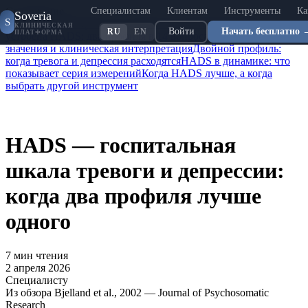
Специалистам
Клиентам
Инструменты
Ка
Содержание
Soveria
S
Зачем измерять тревогу и депрессию одновременно
Как
КЛИНИЧЕСКАЯ
Войти
Начать бесплатно 
RU
EN
ПЛАТФОРМА
устроена HADS: два профиля в 14 вопросах
Пороговые
значения и клиническая интерпретация
Двойной профиль:
когда тревога и депрессия расходятся
HADS в динамике: что
показывает серия измерений
Когда HADS лучше, а когда
выбрать другой инструмент
HADS — госпитальная
шкала тревоги и депрессии:
когда два профиля лучше
одного
7
мин чтения
2 апреля 2026
Специалисту
Из обзора Bjelland et al., 2002 — Journal of Psychosomatic
Research