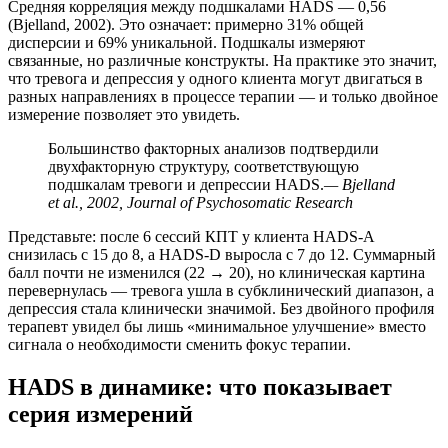
Средняя корреляция между подшкалами HADS — 0,56
(Bjelland, 2002). Это означает: примерно 31% общей
дисперсии и 69% уникальной. Подшкалы измеряют
связанные, но различные конструкты. На практике это значит,
что тревога и депрессия у одного клиента могут двигаться в
разных направлениях в процессе терапии — и только двойное
измерение позволяет это увидеть.
Большинство факторных анализов подтвердили
двухфакторную структуру, соответствующую
подшкалам тревоги и депрессии HADS.
— Bjelland
et al., 2002, Journal of Psychosomatic Research
Представьте: после 6 сессий КПТ у клиента HADS-A
снизилась с 15 до 8, а HADS-D выросла с 7 до 12. Суммарный
балл почти не изменился (22 → 20), но клиническая картина
перевернулась — тревога ушла в субклинический диапазон, а
депрессия стала клинически значимой. Без двойного профиля
терапевт увидел бы лишь «минимальное улучшение» вместо
сигнала о необходимости сменить фокус терапии.
HADS в динамике: что показывает
серия измерений