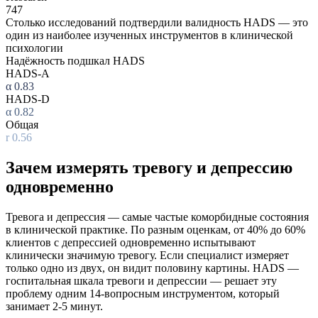
747
Столько исследований подтвердили валидность HADS — это
один из наиболее изученных инструментов в клинической
психологии
Надёжность подшкал HADS
HADS-A
α 0.83
HADS-D
α 0.82
Общая
r 0.56
Зачем измерять тревогу и депрессию
одновременно
Тревога и депрессия — самые частые коморбидные состояния
в клинической практике. По разным оценкам, от 40% до 60%
клиентов с депрессией одновременно испытывают
клинически значимую тревогу. Если специалист измеряет
только одно из двух, он видит половину картины. HADS —
госпитальная шкала тревоги и депрессии — решает эту
проблему одним 14-вопросным инструментом, который
занимает 2-5 минут.