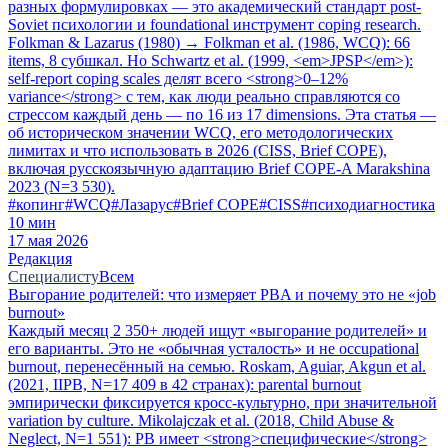
разных формулировках — это академический стандарт post-
Soviet психологии и foundational инструмент coping research.
Folkman & Lazarus (1980) → Folkman et al. (1986, WCQ): 66
items, 8 субшкал. Но Schwartz et al. (1999, <em>JPSP</em>):
self-report coping scales делят всего <strong>0–12%
variance</strong> с тем, как люди реально справляются со
стрессом каждый день — по 16 из 17 dimensions. Эта статья —
об историческом значении WCQ, его методологических
лимитах и что использовать в 2026 (CISS, Brief COPE),
включая русскоязычную адаптацию Brief COPE-A Marakshina
2023 (N=3 530).
#
копинг
#
WCQ
#
Лазарус
#
Brief COPE
#
CISS
#
психодиагностика
10
мин
17 мая 2026
Редакция
Специалисту
Всем
Выгорание родителей: что измеряет PBA и почему это не «job
burnout»
Каждый месяц 2 350+ людей ищут «выгорание родителей» и
его варианты. Это не «обычная усталость» и не occupational
burnout, перенесённый на семью. Roskam, Aguiar, Akgun et al.
(2021, IIPB, N=17 409 в 42 странах): parental burnout
эмпирически фиксируется кросс-культурно, при значительной
variation by culture. Mikolajczak et al. (2018, Child Abuse &
Neglect, N=1 551): PB имеет <strong>специфические</strong>