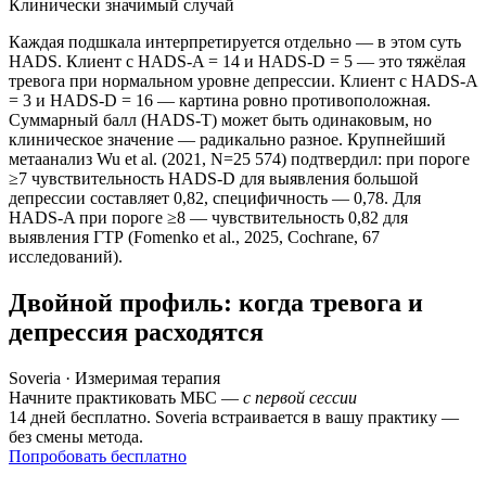
Клинически значимый случай
Каждая подшкала интерпретируется отдельно — в этом суть
HADS. Клиент с HADS-A = 14 и HADS-D = 5 — это тяжёлая
тревога при нормальном уровне депрессии. Клиент с HADS-A
= 3 и HADS-D = 16 — картина ровно противоположная.
Суммарный балл (HADS-T) может быть одинаковым, но
клиническое значение — радикально разное. Крупнейший
метаанализ Wu et al. (2021, N=25 574) подтвердил: при пороге
≥7 чувствительность HADS-D для выявления большой
депрессии составляет 0,82, специфичность — 0,78. Для
HADS-A при пороге ≥8 — чувствительность 0,82 для
выявления ГТР (Fomenko et al., 2025, Cochrane, 67
исследований).
Двойной профиль: когда тревога и
депрессия расходятся
Soveria · Измеримая терапия
Начните практиковать МБС —
с первой сессии
14 дней бесплатно. Soveria встраивается в вашу практику —
без смены метода.
Попробовать бесплатно