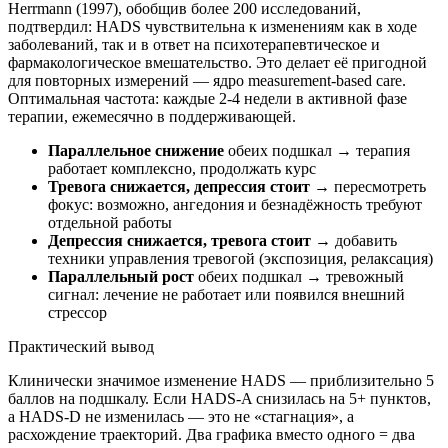
Herrmann (1997), обобщив более 200 исследований,
подтвердил: HADS чувствительна к изменениям как в ходе
заболеваний, так и в ответ на психотерапевтическое и
фармакологическое вмешательство. Это делает её пригодной
для повторных измерений — ядро measurement-based care.
Оптимальная частота: каждые 2-4 недели в активной фазе
терапии, ежемесячно в поддерживающей.
Параллельное снижение
обеих подшкал → терапия
работает комплексно, продолжать курс
Тревога снижается, депрессия стоит
→ пересмотреть
фокус: возможно, ангедония и безнадёжность требуют
отдельной работы
Депрессия снижается, тревога стоит
→ добавить
техники управления тревогой (экспозиция, релаксация)
Параллельный рост
обеих подшкал → тревожный
сигнал: лечение не работает или появился внешний
стрессор
Практический вывод
Клинически значимое изменение HADS — приблизительно 5
баллов на подшкалу. Если HADS-A снизилась на 5+ пунктов,
а HADS-D не изменилась — это не «стагнация», а
расхождение траекторий. Два графика вместо одного = два