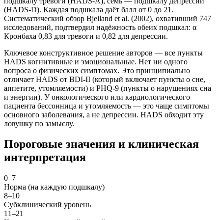
подшкалу тревоги (HADS-A), семь — подшкалу депрессии
(HADS-D). Каждая подшкала даёт балл от 0 до 21.
Систематический обзор Bjelland et al. (2002), охвативший 747
исследований, подтвердил надёжность обеих подшкал: α
Кронбаха 0,83 для тревоги и 0,82 для депрессии.
Ключевое конструктивное решение авторов — все пункты
HADS когнитивные и эмоциональные. Нет ни одного
вопроса о физических симптомах. Это принципиально
отличает HADS от BDI-II (который включает пункты о сне,
аппетите, утомляемости) и PHQ-9 (пункты о нарушениях сна
и энергии). У онкологического или кардиологического
пациента бессонница и утомляемость — это чаще симптомы
основного заболевания, а не депрессии. HADS обходит эту
ловушку по замыслу.
Пороговые значения и клиническая
интерпретация
0–7
Норма (на каждую подшкалу)
8–10
Субклинический уровень
11–21