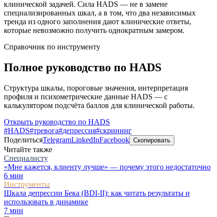
клинической задачей. Сила HADS — не в замене
специализированных шкал, а в том, что два независимых
тренда из одного заполнения дают клинические ответы,
которые невозможно получить однократным замером.
Справочник по инструменту
Полное руководство по HADS
Структура шкалы, пороговые значения, интерпретация
профиля и психометрические данные HADS — с
калькулятором подсчёта баллов для клинической работы.
Открыть руководство по HADS
#
HADS
#
тревога
#
депрессия
#
скрининг
Поделиться
Telegram
LinkedIn
Facebook
Скопировать
Читайте также
Специалисту
«Мне кажется, клиенту лучше» — почему этого недостаточно
6
мин
Инструменты
Шкала депрессии Бека (BDI-II): как читать результаты и
использовать в динамике
7
мин