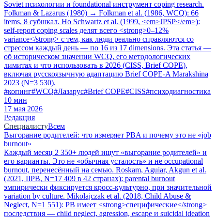
Soviet психологии и foundational инструмент coping research.
Folkman & Lazarus (1980) → Folkman et al. (1986, WCQ): 66
items, 8 субшкал. Но Schwartz et al. (1999, <em>JPSP</em>):
self-report coping scales делят всего <strong>0–12%
variance</strong> с тем, как люди реально справляются со
стрессом каждый день — по 16 из 17 dimensions. Эта статья —
об историческом значении WCQ, его методологических
лимитах и что использовать в 2026 (CISS, Brief COPE),
включая русскоязычную адаптацию Brief COPE-A Marakshina
2023 (N=3 530).
#
копинг
#
WCQ
#
Лазарус
#
Brief COPE
#
CISS
#
психодиагностика
10
мин
17 мая 2026
Редакция
Специалисту
Всем
Выгорание родителей: что измеряет PBA и почему это не «job
burnout»
Каждый месяц 2 350+ людей ищут «выгорание родителей» и
его варианты. Это не «обычная усталость» и не occupational
burnout, перенесённый на семью. Roskam, Aguiar, Akgun et al.
(2021, IIPB, N=17 409 в 42 странах): parental burnout
эмпирически фиксируется кросс-культурно, при значительной
variation by culture. Mikolajczak et al. (2018, Child Abuse &
Neglect, N=1 551): PB имеет <strong>специфические</strong>
последствия — child neglect, agression, escape и suicidal ideation