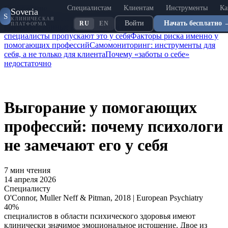
Специалистам
Клиентам
Инструменты
Ка
Содержание
Soveria
S
Парадокс помогающих профессий
Сколько специалистов
КЛИНИЧЕСКАЯ
Войти
Начать бесплатно 
RU
EN
ПЛАТФОРМА
выгорают: данные исследований
Три слепые зоны: почему
специалисты пропускают это у себя
Факторы риска именно у
помогающих профессий
Самомониторинг: инструменты для
себя, а не только для клиента
Почему «заботы о себе»
недостаточно
Выгорание у помогающих
профессий: почему психологи
не замечают его у себя
7
мин чтения
14 апреля 2026
Специалисту
O'Connor, Muller Neff & Pitman, 2018 | European Psychiatry
40
%
специалистов в области психического здоровья имеют
клинически значимое эмоциональное истощение. Двое из