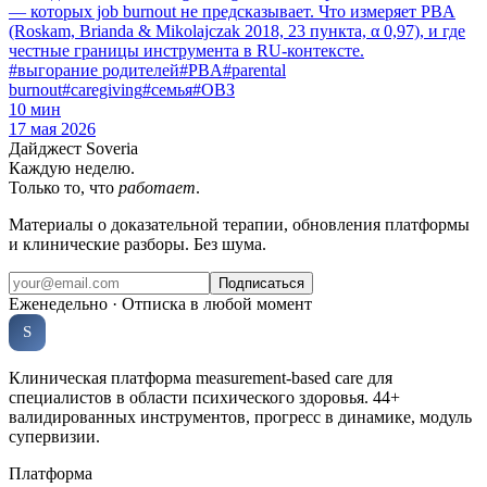
— которых job burnout не предсказывает. Что измеряет PBA
(Roskam, Brianda & Mikolajczak 2018, 23 пункта, α 0,97), и где
честные границы инструмента в RU-контексте.
#
выгорание родителей
#
PBA
#
parental
burnout
#
caregiving
#
семья
#
ОВЗ
10
мин
17 мая 2026
Дайджест Soveria
Каждую неделю.
Только то, что
работает
.
Материалы о доказательной терапии, обновления платформы
и клинические разборы. Без шума.
Подписаться
Еженедельно · Отписка в любой момент
Soveria
S
КЛИНИЧЕСКАЯ ПЛАТФОРМА
Клиническая платформа measurement-based care для
специалистов в области психического здоровья. 44+
валидированных инструментов, прогресс в динамике, модуль
супервизии.
Платформа