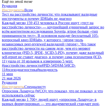
Ещё по
этой теме
Редакция
Инструменты
Всем
Тест на расстройство личности: что показывают валидные
инструменты и почему IDRlabs не диагноз
Каждый месяц 159 453 человека в России ищут «тест на
расстройство личности» — крупнейший единичный запрос во
всём контентном исследовании Soveria, втрое больше «тип
привязанности тест». В основном находят бесплатный 105-
вопросный квиз IDRlabs, у которого <strong>ноль
независимых peer-reviewed валидаций</strong>. Что такое
расстройство личности на самом деле, чем его меряют
клинически (PID-5, IPDE, SCID-5-PD), почему даже валидный
self-report не ставит диагноз, и почему сама психиатрия (ICD-
11) ушла от 10 ярлыков к измерению 5 черт.
#
расстройство личности
#
PID-5
#
DSM-5
#
ICD-
11
#
психодиагностика
#
валидность
11
мин
21 мая 2026
Редакция
Инструменты
Специалисту
Опросник Лазаруса (WCQ): что показал, что не показал, и что
использовать сейчас
Каждый месяц 1 700+ людей ищут «опросник Лазаруса» в
разных формулировках — это академический стандарт post-