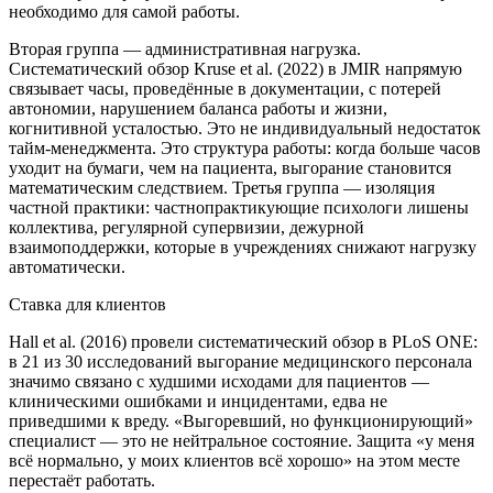
необходимо для самой работы.
Вторая группа — административная нагрузка.
Систематический обзор Kruse et al. (2022) в JMIR напрямую
связывает часы, проведённые в документации, с потерей
автономии, нарушением баланса работы и жизни,
когнитивной усталостью. Это не индивидуальный недостаток
тайм-менеджмента. Это структура работы: когда больше часов
уходит на бумаги, чем на пациента, выгорание становится
математическим следствием. Третья группа — изоляция
частной практики: частнопрактикующие психологи лишены
коллектива, регулярной супервизии, дежурной
взаимоподдержки, которые в учреждениях снижают нагрузку
автоматически.
Ставка для клиентов
Hall et al. (2016) провели систематический обзор в PLoS ONE:
в 21 из 30 исследований выгорание медицинского персонала
значимо связано с худшими исходами для пациентов —
клиническими ошибками и инцидентами, едва не
приведшими к вреду. «Выгоревший, но функционирующий»
специалист — это не нейтральное состояние. Защита «у меня
всё нормально, у моих клиентов всё хорошо» на этом месте
перестаёт работать.