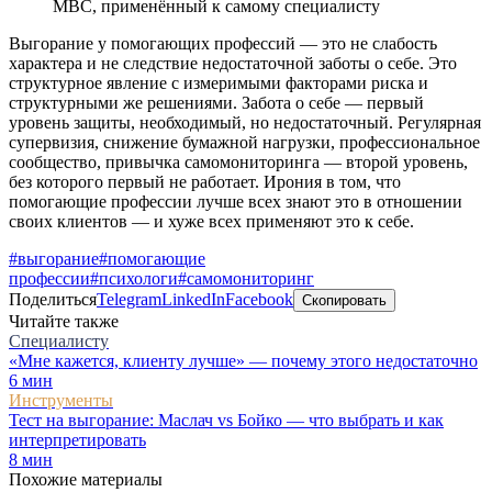
MBC, применённый к самому специалисту
Выгорание у помогающих профессий — это не слабость
характера и не следствие недостаточной заботы о себе. Это
структурное явление с измеримыми факторами риска и
структурными же решениями. Забота о себе — первый
уровень защиты, необходимый, но недостаточный. Регулярная
супервизия, снижение бумажной нагрузки, профессиональное
сообщество, привычка самомониторинга — второй уровень,
без которого первый не работает. Ирония в том, что
помогающие профессии лучше всех знают это в отношении
своих клиентов — и хуже всех применяют это к себе.
#
выгорание
#
помогающие
профессии
#
психологи
#
самомониторинг
Поделиться
Telegram
LinkedIn
Facebook
Скопировать
Читайте также
Специалисту
«Мне кажется, клиенту лучше» — почему этого недостаточно
6
мин
Инструменты
Тест на выгорание: Маслач vs Бойко — что выбрать и как
интерпретировать
8
мин
Похожие материалы