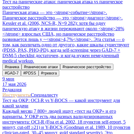
Тест на панические атаки: паническая атака vs паническое
расстройство
Паническая атака — это <strong>событие</strong>.
Паническое расстройство — это <strong>диагноз</strong>.
Kessler et al. (2006, NCS-R, N=9 282): хотя бы одну
паническую атаку в жизни переживают около <strong>28%
</strong> взрослых США, но паническое расстройство
развивается лишь у ~<strong>4,7%</strong>. Эта статья — о
том, как различать одно от другого, какие шкалы существуют
(PDSS, PAS, PHQ-PD), когда self-screening через GAD-7 +
DSM-5 checklist достаточен, и когда нужен немедленный
medical workup.
#
паника
#
панические атаки
#
паническое расстройство
#
GAD-7
#
PDSS
#
тревога
9
мин
17 мая 2026
Редакция
Инструменты
Специалисту
Тест на ОКР: OCI-R vs Y-BOCS — какой инструмент для
какой задачи
Каждый месяц 7 800+ людей ищут «тест на ОКР» и его
варианты. У ОКР есть два разных валидизированных
инструмента: OCI-R (Foa et al. 2002, 18 пунктов self-report, 5
минут, cut-off ≥21) и Y-BOCS (Goodman et al. 1989, 10 пунктов
clinician-rated, 30–45 минут, gold standard severity). Это