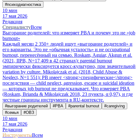
#
психодиагностика
10
мин
17 мая 2026
Редакция
Специалисту
Всем
Выгорание родителей: что измеряет PBA и почему это не «job
burnout»
Каждый месяц 2 350+ людей ищут «выгорание родителей» и
его варианты. Это не «обычная усталость» и не occupational
burnout, перенесённый на семью. Roskam, Aguiar, Akgun et al.
(2021, IIPB, N=17 409 в 42 странах): parental burnout
эмпирически фиксируется кросс-культурно, при значительной
variation by culture. Mikolajczak et al. (2018, Child Abuse &
Neglect, N=1 551): PB имеет <strong>специфические</strong>
последствия — child neglect, agression, escape и suicidal ideation
— которых job burnout не предсказывает. Что измеряет PBA
(Roskam, Brianda & Mikolajczak 2018, 23 пункта, α 0,97), и где
честные границы инструмента в RU-контексте.
#
выгорание родителей
#
PBA
#
parental burnout
#
caregiving
#
семья
#
ОВЗ
10
мин
17 мая 2026
Редакция
Инструменты
Всем