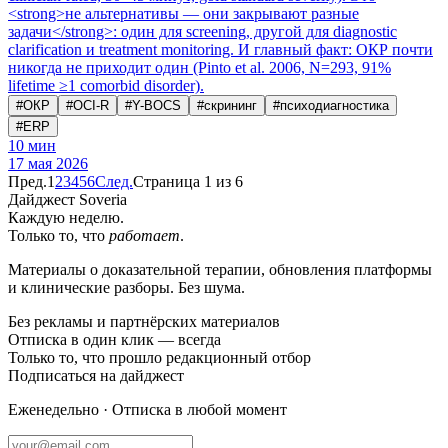
<strong>не альтернативы — они закрывают разные
задачи</strong>: один для screening, другой для diagnostic
clarification и treatment monitoring. И главный факт: ОКР почти
никогда не приходит один (Pinto et al. 2006, N=293, 91%
lifetime ≥1 comorbid disorder).
#
ОКР
#
OCI-R
#
Y-BOCS
#
скрининг
#
психодиагностика
#
ERP
10
мин
17 мая 2026
Пред.
1
2
3
4
5
6
След.
Страница 1 из 6
Дайджест Soveria
Каждую неделю.
Только то, что
работает
.
Материалы о доказательной терапии, обновления платформы
и клинические разборы. Без шума.
Без рекламы и партнёрских материалов
Отписка в один клик — всегда
Только то, что прошло редакционный отбор
Подписаться на дайджест
Еженедельно · Отписка в любой момент