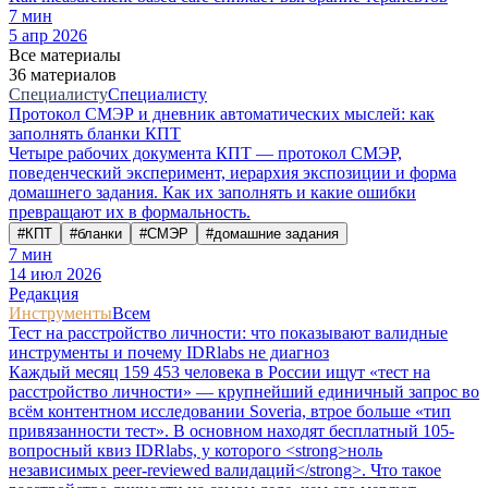
7
мин
5 апр 2026
Все материалы
36 материалов
Специалисту
Специалисту
Протокол СМЭР и дневник автоматических мыслей: как
заполнять бланки КПТ
Четыре рабочих документа КПТ — протокол СМЭР,
поведенческий эксперимент, иерархия экспозиции и форма
домашнего задания. Как их заполнять и какие ошибки
превращают их в формальность.
#
КПТ
#
бланки
#
СМЭР
#
домашние задания
7
мин
14 июл 2026
Редакция
Инструменты
Всем
Тест на расстройство личности: что показывают валидные
инструменты и почему IDRlabs не диагноз
Каждый месяц 159 453 человека в России ищут «тест на
расстройство личности» — крупнейший единичный запрос во
всём контентном исследовании Soveria, втрое больше «тип
привязанности тест». В основном находят бесплатный 105-
вопросный квиз IDRlabs, у которого <strong>ноль
независимых peer-reviewed валидаций</strong>. Что такое