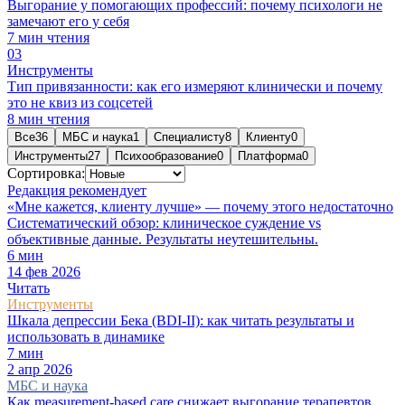
Выгорание у помогающих профессий: почему психологи не
замечают его у себя
7
мин чтения
0
3
Инструменты
Тип привязанности: как его измеряют клинически и почему
это не квиз из соцсетей
8
мин чтения
Все
36
МБС и наука
1
Специалисту
8
Клиенту
0
Инструменты
27
Психообразование
0
Платформа
0
Сортировка:
Редакция рекомендует
«Мне кажется, клиенту лучше» — почему этого недостаточно
Систематический обзор: клиническое суждение vs
объективные данные. Результаты неутешительны.
6
мин
14 фев 2026
Читать
Инструменты
Шкала депрессии Бека (BDI-II): как читать результаты и
использовать в динамике
7
мин
2 апр 2026
МБС и наука
Как measurement-based care снижает выгорание терапевтов