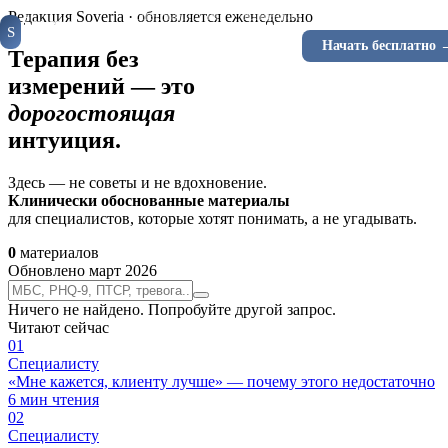
Специалистам
Клиентам
Инструменты
Ка
Редакция Soveria · обновляется еженедельно
Soveria
S
КЛИНИЧЕСКАЯ
Войти
Начать бесплатно 
RU
EN
ПЛАТФОРМА
Терапия без
измерений — это
дорогостоящая
интуиция.
Здесь — не советы и не вдохновение.
Клинически обоснованные материалы
для специалистов, которые хотят понимать, а не угадывать.
0
материалов
Обновлено март 2026
Ничего не найдено. Попробуйте другой запрос.
Читают сейчас
0
1
Специалисту
«Мне кажется, клиенту лучше» — почему этого недостаточно
6
мин чтения
0
2
Специалисту