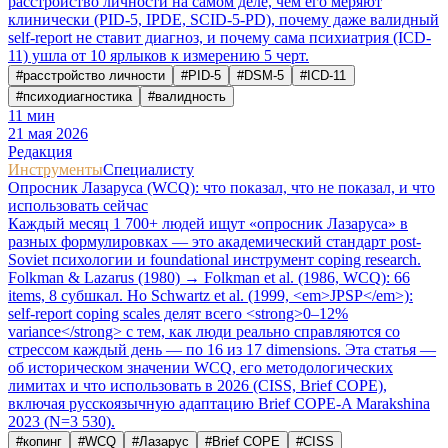
расстройство личности на самом деле, чем его меряют
клинически (PID-5, IPDE, SCID-5-PD), почему даже валидный
self-report не ставит диагноз, и почему сама психиатрия (ICD-
11) ушла от 10 ярлыков к измерению 5 черт.
#
расстройство личности
#
PID-5
#
DSM-5
#
ICD-11
#
психодиагностика
#
валидность
11
мин
21 мая 2026
Редакция
Инструменты
Специалисту
Опросник Лазаруса (WCQ): что показал, что не показал, и что
использовать сейчас
Каждый месяц 1 700+ людей ищут «опросник Лазаруса» в
разных формулировках — это академический стандарт post-
Soviet психологии и foundational инструмент coping research.
Folkman & Lazarus (1980) → Folkman et al. (1986, WCQ): 66
items, 8 субшкал. Но Schwartz et al. (1999, <em>JPSP</em>):
self-report coping scales делят всего <strong>0–12%
variance</strong> с тем, как люди реально справляются со
стрессом каждый день — по 16 из 17 dimensions. Эта статья —
об историческом значении WCQ, его методологических
лимитах и что использовать в 2026 (CISS, Brief COPE),
включая русскоязычную адаптацию Brief COPE-A Marakshina
2023 (N=3 530).
#
копинг
#
WCQ
#
Лазарус
#
Brief COPE
#
CISS